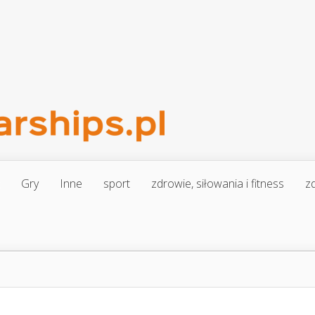
Gry
Inne
sport
zdrowie, siłowania i fitness
zd