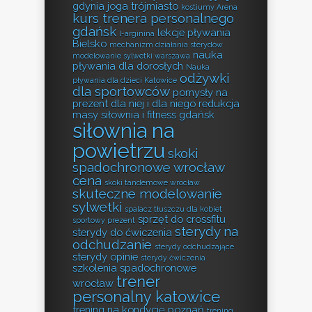
gdynia
joga trójmiasto
kostiumy Arena
kurs trenera personalnego
gdańsk
lekcje pływania
l-arginina
Bielsko
mechanizm działania sterydów
nauka
modelowanie sylwetki warszawa
pływania dla dorosłych
Nauka
odżywki
pływania dla dzieci Katowice
dla sportowców
pomysły na
prezent dla niej i dla niego
redukcja
masy
siłownia i fitness gdańsk
siłownia na
powietrzu
skoki
spadochronowe wrocław
cena
skoki tandemowe wrocław
skuteczne modelowanie
sylwetki
spalacz tłuszczu dla kobiet
sprzęt do crossfitu
sportowy prezent
sterydy na
sterydy do ćwiczenia
odchudzanie
sterydy odchudzające
sterydy opinie
sterydy ćwiczenia
szkolenia spadochronowe
trener
wrocław
personalny katowice
trening na kondycję poznań
trening