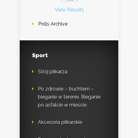
View Results
Polls Archive
Sport
Strój piłkarza
Po zdrowie – truchtem –
bieganie w terenie. Bieganie
po asfalcie w mieście
Akcesoria piłkarskie