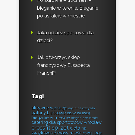
Po zdrowie – truchtem –
bieganie w terenie. Bieganie
po asfalcie w mieście
Jaka odzież sportowa dla
dzieci?
Jak otworzyć sklep
franczyzowy Elisabetta
Franchi?
Tagi
aktywne wakacje
arginina odżywki
batony białkowe
białko na masę
bieganie w mieście
bieganie w zimie
catering dla sportowców wrocław
crossfit sprzęt
dieta na
zwiększenie masy mięśniowej
joga