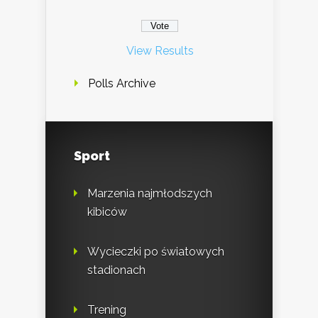
View Results
Polls Archive
Sport
Marzenia najmłodszych
kibiców
Wycieczki po światowych
stadionach
Trening