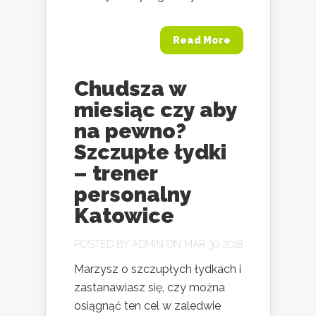
Read More
Chudsza w
miesiąc czy aby
na pewno?
Szczupłe łydki
– trener
personalny
Katowice
POSTED BY
ADMIN
ON MAR 30, 2018
Marzysz o szczupłych łydkach i
zastanawiasz się, czy można
osiągnąć ten cel w zaledwie