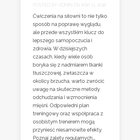
POSTED BY
ADMIN
ON KWI 11, 2018
Ćwiczenia na siłowni to nie tylko
sposób na poprawę wyglądu,
ale przede wszystkim klucz do
lepszego samopoczucia i
zdrowia. W dzisiejszych
czasach, kiedy wiele osób
boryka się z nadmiarem tkanki
tłuszczowej, zwłaszcza w
okolicy brzucha, warto zwrócić
uwagę na skuteczne metody
odchudzania i wzmocnienia
mięśni. Odpowiedni plan
treningowy oraz współpraca z
osobistym trenerem mogą
przynieść niesamowite efekty.
Poznaj zalety regularnych...