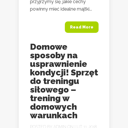
przyjrzymy się, jakie cechy
powinny mieć idealne majtki...
Read More
Domowe
sposoby na
usprawnienie
kondycji! Sprzęt
do treningu
siłowego –
trening w
domowych
warunkach
POSTED BY
ADMIN
ON LUT 11, 2018