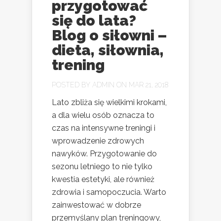
przygotować
się do lata?
Blog o siłowni –
dieta, siłownia,
trening
POSTED BY
ADMIN
ON MAR 21, 2018
Lato zbliża się wielkimi krokami,
a dla wielu osób oznacza to
czas na intensywne treningi i
wprowadzenie zdrowych
nawyków. Przygotowanie do
sezonu letniego to nie tylko
kwestia estetyki, ale również
zdrowia i samopoczucia. Warto
zainwestować w dobrze
przemyślany plan treningowy,