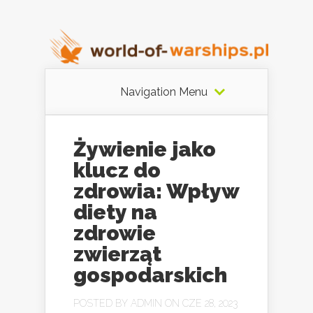
Navigation Menu
Żywienie jako
klucz do
zdrowia: Wpływ
diety na
zdrowie
zwierząt
gospodarskich
POSTED BY
ADMIN
ON CZE 28, 2023