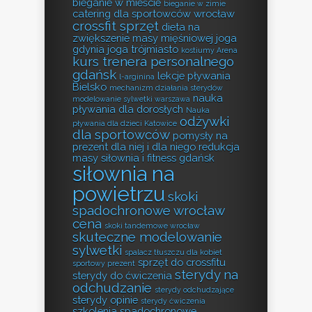
bieganie w mieście
bieganie w zimie
catering dla sportowców wrocław
crossfit sprzęt
dieta na
zwiększenie masy mięśniowej
joga
gdynia
joga trójmiasto
kostiumy Arena
kurs trenera personalnego
gdańsk
lekcje pływania
l-arginina
Bielsko
mechanizm działania sterydów
nauka
modelowanie sylwetki warszawa
pływania dla dorosłych
Nauka
odżywki
pływania dla dzieci Katowice
dla sportowców
pomysły na
prezent dla niej i dla niego
redukcja
masy
siłownia i fitness gdańsk
siłownia na
powietrzu
skoki
spadochronowe wrocław
cena
skoki tandemowe wrocław
skuteczne modelowanie
sylwetki
spalacz tłuszczu dla kobiet
sprzęt do crossfitu
sportowy prezent
sterydy na
sterydy do ćwiczenia
odchudzanie
sterydy odchudzające
sterydy opinie
sterydy ćwiczenia
szkolenia spadochronowe