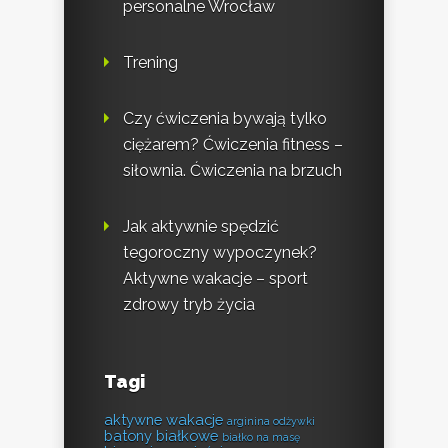
personalne Wrocław
Trening
Czy ćwiczenia bywają tylko
ciężarem? Ćwiczenia fitness –
siłownia. Ćwiczenia na brzuch
Jak aktywnie spędzić
tegoroczny wypoczynek?
Aktywne wakacje – sport
zdrowy tryb życia
Tagi
aktywne wakacje
arginina odżywki
batony białkowe
białko na masę