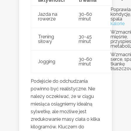
aktywności
trwania
Poprawia
Jazda na
30-60
kondycję,
rowerze
minut
spala
kalorie
Wzmacni
Trening
30-45
mięśnie,
siłowy
minut
przyspie
metabol
Wzmacni
30-60
serce, sp
Jogging
minut
tkankę
tłuszczo
Podejście do odchudzania
powinno być realistyczne. Nie
należy oczekiwać, że w ciągu
miesiąca osiągniemy idealną
sylwetkę, ale możliwe jest
zredukowanie masy ciała o kilka
kilogramów. Kluczem do