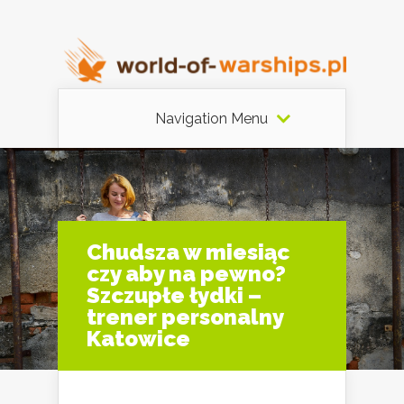
Navigation Menu
Chudsza w miesiąc
czy aby na pewno?
Szczupłe łydki –
trener personalny
Katowice