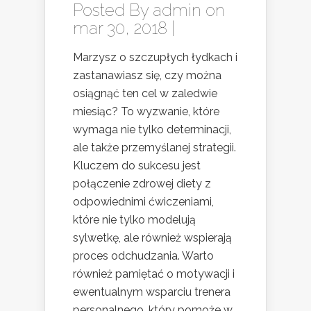
Posted By
admin
on
mar 30, 2018 |
Marzysz o szczupłych łydkach i
zastanawiasz się, czy można
osiągnąć ten cel w zaledwie
miesiąc? To wyzwanie, które
wymaga nie tylko determinacji,
ale także przemyślanej strategii.
Kluczem do sukcesu jest
połączenie zdrowej diety z
odpowiednimi ćwiczeniami,
które nie tylko modelują
sylwetkę, ale również wspierają
proces odchudzania. Warto
również pamiętać o motywacji i
ewentualnym wsparciu trenera
personalnego, który pomoże w