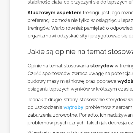
stabilność ciała, co przyczyni się do lepszych
Kluczowym aspektem
treningu jest jego róż
preferencji pomoże nie tylko w osiągnięciu leps
treningów. Warto również pamiętać o odpowiedn
organizmowi odzyskać siły i przygotować się do
Jakie są opinie na temat stoso
Opinie na temat stosowania
sterydów
w trenin
Część sportowców zwraca uwagę na potencjalne k
budowy masy mięśniowej oraz poprawa
wydol
osiąganiu lepszych wyników w krótszym czasie
Jednak z drugiej strony, stosowanie sterydów 
do uszkodzenia
wątroby
, problemów z sercem
zaburzenia zdrowotne. Ponadto, ich nadużywani
problemów psychicznych, takich jak depresja cz