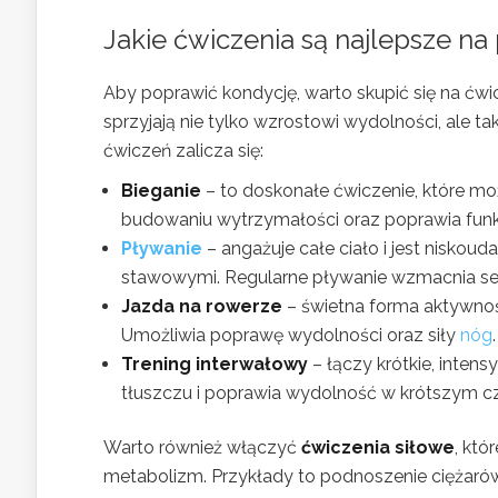
Jakie ćwiczenia są najlepsze n
Aby poprawić kondycję, warto skupić się na ćwi
sprzyjają nie tylko wzrostowi wydolności, ale
ćwiczeń zalicza się:
Bieganie
– to doskonałe ćwiczenie, które m
budowaniu wytrzymałości oraz poprawia fun
Pływanie
– angażuje całe ciało i jest nisko
stawowymi. Regularne pływanie wzmacnia ser
Jazda na rowerze
– świetna forma aktywnoś
Umożliwia poprawę wydolności oraz siły
nóg
.
Trening interwałowy
– łączy krótkie, inten
tłuszczu i poprawia wydolność w krótszym cz
Warto również włączyć
ćwiczenia siłowe
, któ
metabolizm. Przykłady to podnoszenie ciężarów,