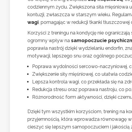
codziennym życiu. Zwiększona siła mięśniowa 
kontuzji, zwłaszcza w starszym wieku. Regularn
wagi
, pomagając w redukcji tkanki tłuszczowej
Korzyści z treningu na kondycję nie ograniczają 
ogromny wpływ na
samopoczucie psychicz
poprawia nastrój dzięki wydzielaniu endorfin, 
motywacji, lepszego snu oraz ogólnego poczuci
Poprawa wydolności sercowo-naczyniowej, co
Zwiększenie siły mięśniowej, co ułatwia codz
Lepsza kontrola wagi, co przekłada się na zd
Redukcja stresu oraz poprawa nastroju, co p
Różnorodność form aktywności, dzięki czemu 
Dzięki tym wszystkim korzyściom, trening na kon
przyjemnością, która wprowadza równowagę w ż
cieszyć się lepszym samopoczuciem i jakością ż