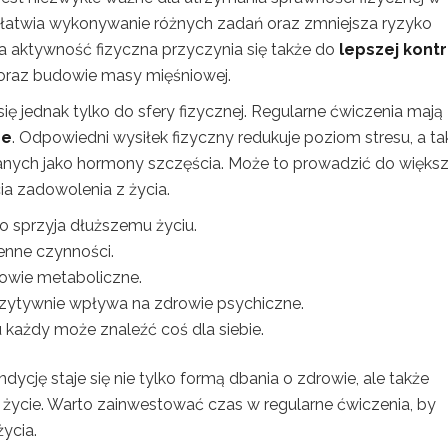
ułatwia wykonywanie różnych zadań oraz zmniejsza ryzyko
a aktywność fizyczna przyczynia się także do
lepszej kontr
 oraz budowie masy mięśniowej.
się jednak tylko do sfery fizycznej. Regularne ćwiczenia mają
ne
. Odpowiedni wysiłek fizyczny redukuje poziom stresu, a ta
znanych jako hormony szczęścia. Może to prowadzić do większ
a zadowolenia z życia.
 sprzyja dłuższemu życiu.
ienne czynności.
rowie metaboliczne.
ozytywnie wpływa na zdrowie psychiczne.
każdy może znaleźć coś dla siebie.
dycję staje się nie tylko formą dbania o zdrowie, ale także
ycie. Warto zainwestować czas w regularne ćwiczenia, by
ycia.