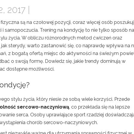
, 2017 |
 fizyczna są na czołowej pozycji, coraz więcej osób poszuku
 samopoczucia. Trening na kondycję to nie tylko sposób n
tylu życia. W obliczu różnorodnych metod ćwiczeń oraz
 jak sterydy, warto zastanowić się, co naprawdę wpływa na 
znań, z bogatą ofertą miejsc do aktywności na świeżym powiet
adbać o swoją formę. Dowiedz się, jakie trendy dominują w
tać dostępne możliwości.
kondycję?
o stylu życia, który niesie ze sobą wiele korzyści. Przede
olność sercowo-naczyniową
, co przekłada się na lepsze
nowanie serca. Osoby uprawiające sport rzadziej doświadczaj
 wystąpienia chorób sercowo-naczyniowych.
 jest niezwykle ważne dla utrzymania sprawności fizycznej w