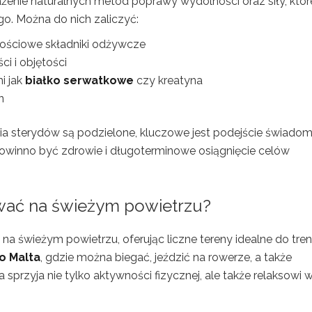
żenie naturalnych metod poprawy wydolności oraz siły, któr
o. Można do nich zaliczyć:
tościowe składniki odżywcze
i i objętości
i jak
białko serwatkowe
czy kreatyna
n
 sterydów są podzielone, kluczowe jest podejście świadom
owinno być zdrowie i długoterminowe osiągnięcie celów
wać na świeżym powietrzu?
a świeżym powietrzu, oferując liczne tereny idealne do tren
ro Malta
, gdzie można biegać, jeździć na rowerze, a także
a sprzyja nie tylko aktywności fizycznej, ale także relaksowi 