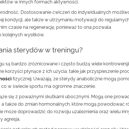
 efektów w innych formach aktywności.
norodność. Dostosowanie ćwiczeń do indywidualnych możliwo
zej kondycji, ale także w utrzymaniu motywacji do regularnyc
im czasie na regenerację, ponieważ to ona pozwala
 kolejnych wysiłków.
wania sterydów w treningu?
gu są bardzo zróżnicowane i często budzą wiele kontrowersji
orzyści płynące z ich użycia, takie jak przyspieszenie pro
ności
fizycznej. Uważają, że sterydy anaboliczne mogą pom
, co w świecie sportu ma ogromne znaczenie.
wiąże się z poważnymi skutkami ubocznymi. Mogą one prowa
, a także do zmian hormonalnych, które mogą powodować r
e może doprowadzić do rozwoju uzależnienia oraz wielu inn
y agresja.