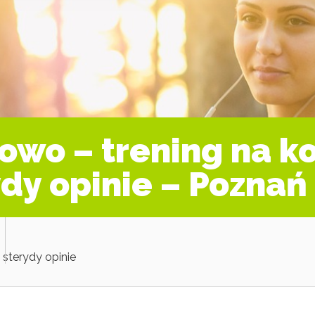
owo – trening na k
ydy opinie – Poznań
 sterydy opinie