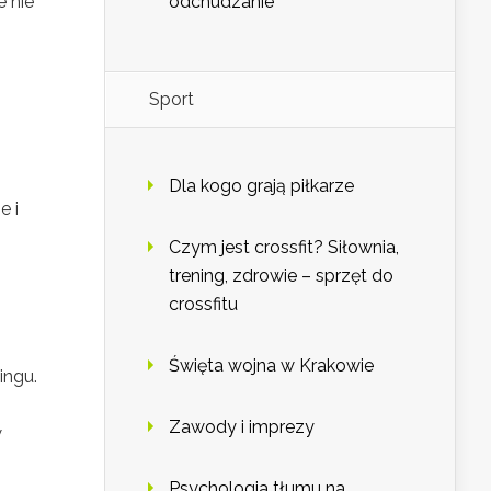
e nie
odchudzanie
Sport
Dla kogo grają piłkarze
e i
Czym jest crossfit? Siłownia,
trening, zdrowie – sprzęt do
crossfitu
Święta wojna w Krakowie
ingu.
Zawody i imprezy
w
Psychologia tłumu na