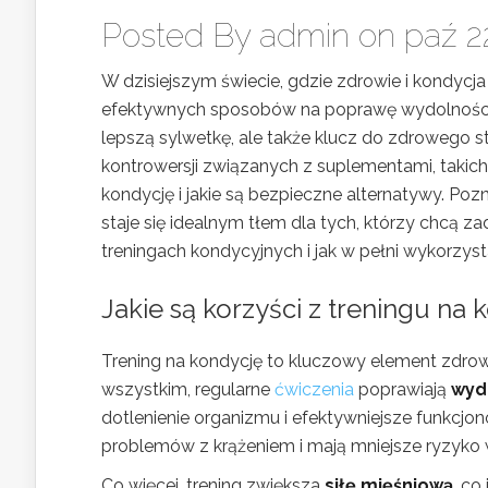
Posted By
admin
on paź 22
W dzisiejszym świecie, gdzie zdrowie i kondycja
efektywnych sposobów na poprawę wydolności i
lepszą sylwetkę, ale także klucz do zdrowego s
kontrowersji związanych z suplementami, takich
kondycję i jakie są bezpieczne alternatywy. Po
staje się idealnym tłem dla tych, którzy chcą z
treningach kondycyjnych i jak w pełni wykorzys
Jakie są korzyści z treningu na 
Trening na kondycję to kluczowy element zdroweg
wszystkim, regularne
ćwiczenia
poprawiają
wyd
dotlenienie organizmu i efektywniejsze funkcjo
problemów z krążeniem i mają mniejsze ryzyko
Co więcej, trening zwiększa
siłę mięśniową
, co