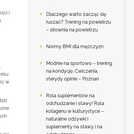
ści i
Dlaczego warto zacząć się
h
ruszać? Trening na powietrzu
– siłownia na powietrzu
Normy BMI dla mężczyzn
Modnie na sportowo – trening
.
na kondycję. Ćwiczenia,
cesu
sterydy opinie – Poznań
óc w
Rola suplementów na
dzić
odchudzanie i stawy! Rola
óżne
kolagenu w kulturystyce –
ych
naturalne odżywki i
suplementy na stawy i na