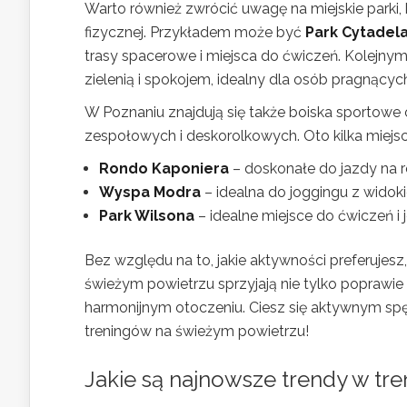
Warto również zwrócić uwagę na miejskie parki,
fizycznej. Przykładem może być
Park Cytadel
trasy spacerowe i miejsca do ćwiczeń. Kolejny
zielenią i spokojem, idealny dla osób pragnący
W Poznaniu znajdują się także boiska sportowe o
zespołowych i deskorolkowych. Oto kilka miejsc
Rondo Kaponiera
– doskonałe do jazdy na r
Wyspa Modra
– idealna do joggingu z widok
Park Wilsona
– idealne miejsce do ćwiczeń i 
Bez względu na to, jakie aktywności preferujes
świeżym powietrzu sprzyjają nie tylko poprawie 
harmonijnym otoczeniu. Ciesz się aktywnym sp
treningów na świeżym powietrzu!
Jakie są najnowsze trendy w t