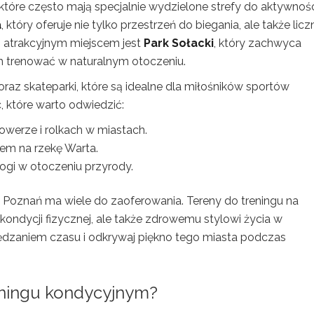
 które często mają specjalnie wydzielone strefy do aktywnoś
a
, który oferuje nie tylko przestrzeń do biegania, ale także licz
m atrakcyjnym miejscem jest
Park Sołacki
, który zachwyca
ch trenować w naturalnym otoczeniu.
raz skateparki, które są idealne dla miłośników sportów
, które warto odwiedzić:
owerze i rolkach w miastach.
iem na rzekę Warta.
jogi w otoczeniu przyrody.
z, Poznań ma wiele do zaoferowania. Tereny do treningu na
kondycji fizycznej, ale także zdrowemu stylowi życia w
ędzaniem czasu i odkrywaj piękno tego miasta podczas
reningu kondycyjnym?