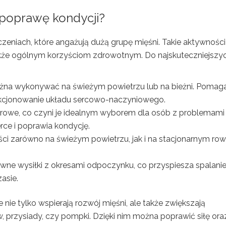
a poprawę kondycji?
czeniach, które angażują dużą grupę mięśni. Takie aktywności
 także ogólnym korzyściom zdrowotnym. Do najskuteczniejszy
ożna wykonywać na świeżym powietrzu lub na bieżni. Pomag
kcjonowanie układu sercowo-naczyniowego.
udarowe, co czyni je idealnym wyborem dla osób z problemami
ce i poprawia kondycję.
ci zarówno na świeżym powietrzu, jak i na stacjonarnym row
sywne wysiłki z okresami odpoczynku, co przyspiesza spalani
asie.
re nie tylko wspierają rozwój mięśni, ale także zwiększają
 przysiady, czy pompki. Dzięki nim można poprawić siłę ora