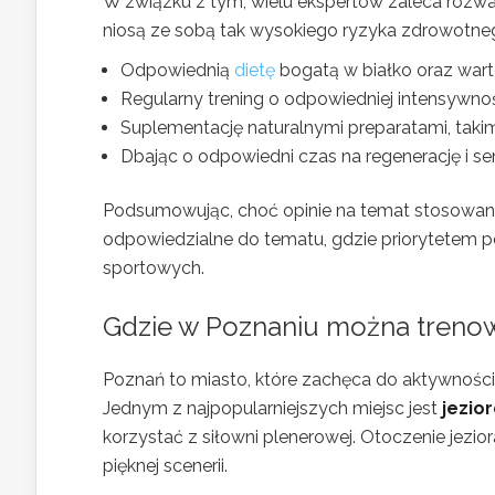
W związku z tym, wielu ekspertów zaleca rozwa
niosą ze sobą tak wysokiego ryzyka zdrowotneg
Odpowiednią
dietę
bogatą w białko oraz war
Regularny trening o odpowiedniej intensywnośc
Suplementację naturalnymi preparatami, takim
Dbając o odpowiedni czas na regenerację i se
Podsumowując, choć opinie na temat stosowania
odpowiedzialne do tematu, gdzie priorytetem p
sportowych.
Gdzie w Poznaniu można treno
Poznań to miasto, które zachęca do aktywności n
Jednym z najpopularniejszych miejsc jest
jezio
korzystać z siłowni plenerowej. Otoczenie jezior
pięknej scenerii.