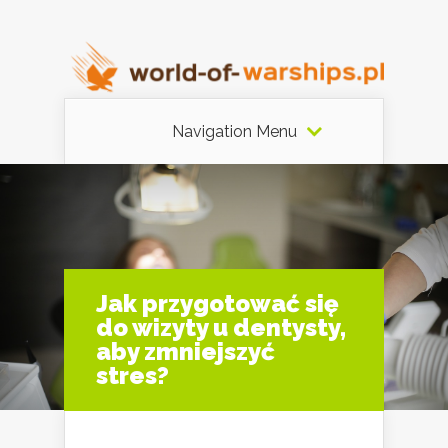
Navigation Menu
Jak przygotować się
do wizyty u dentysty,
aby zmniejszyć
stres?