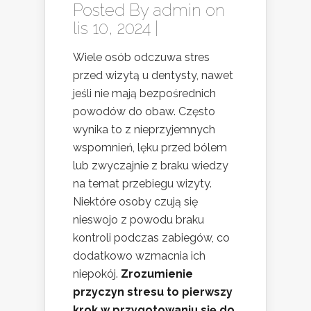
Posted By
admin
on
lis 10, 2024 |
Wiele osób odczuwa stres
przed wizytą u dentysty, nawet
jeśli nie mają bezpośrednich
powodów do obaw. Często
wynika to z nieprzyjemnych
wspomnień, lęku przed bólem
lub zwyczajnie z braku wiedzy
na temat przebiegu wizyty.
Niektóre osoby czują się
nieswojo z powodu braku
kontroli podczas zabiegów, co
dodatkowo wzmacnia ich
niepokój.
Zrozumienie
przyczyn stresu to pierwszy
krok w przygotowaniu się do