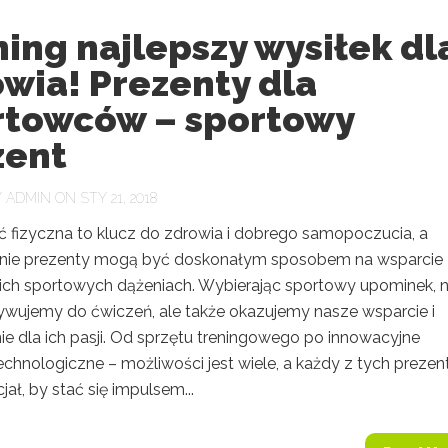
ing najlepszy wysiłek dl
wia! Prezenty dla
rtowców – sportowy
zent
Y
ADMIN
ON STY 21, 2018
 fizyczna to klucz do zdrowia i dobrego samopoczucia, a
nie prezenty mogą być doskonałym sposobem na wsparcie
w ich sportowych dążeniach. Wybierając sportowy upominek, n
ywujemy do ćwiczeń, ale także okazujemy nasze wsparcie i
ie dla ich pasji. Od sprzętu treningowego po innowacyjne
echnologiczne – możliwości jest wiele, a każdy z tych preze
ał, by stać się impulsem...