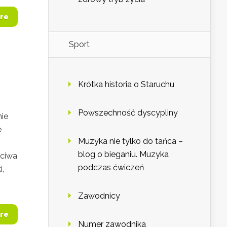
re
Sport
Krótka historia o Staruchu
Powszechność dyscypliny
nie
e
Muzyka nie tylko do tańca –
blog o bieganiu. Muzyka
ściwa
podczas ćwiczeń
,
Zawodnicy
re
Numer zawodnika