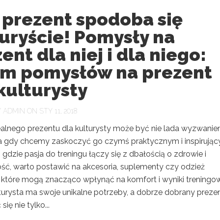
 prezent spodoba się
uryście! Pomysły na
ent dla niej i dla niego:
em pomysłów na prezent
kulturysty
Y
ADMIN
ON STY 11, 2018
alnego prezentu dla kulturysty może być nie lada wyzwanie
 gdy chcemy zaskoczyć go czymś praktycznym i inspirując
 gdzie pasja do treningu łączy się z dbałością o zdrowie i
ść, warto postawić na akcesoria, suplementy czy odzież
 które mogą znacząco wpłynąć na komfort i wyniki treningo
turysta ma swoje unikalne potrzeby, a dobrze dobrany preze
ię nie tylko...