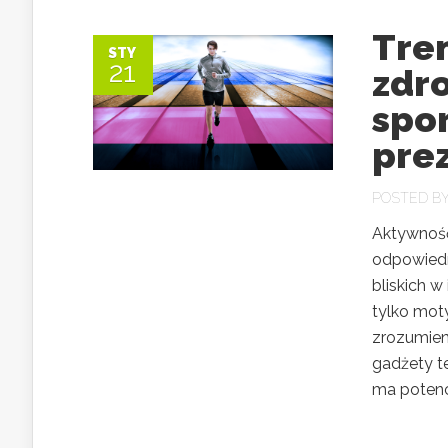
Tren
STY
21
zdro
spo
pre
POSTED B
Aktywność
odpowied
bliskich 
tylko mot
zrozumien
gadżety t
ma potencj