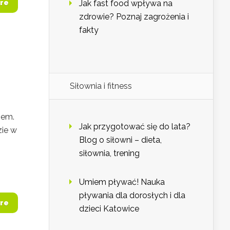
re
Jak fast food wpływa na
zdrowie? Poznaj zagrożenia i
fakty
Siłownia i fitness
iem.
Jak przygotować się do lata?
zie w
Blog o siłowni – dieta,
siłownia, trening
Umiem pływać! Nauka
pływania dla dorosłych i dla
re
dzieci Katowice