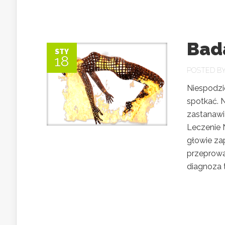
Bada
STY
18
POSTED B
Niespodzi
spotkać. 
zastanawia
Leczenie 
głowie zap
przeprowa
diagnoza t