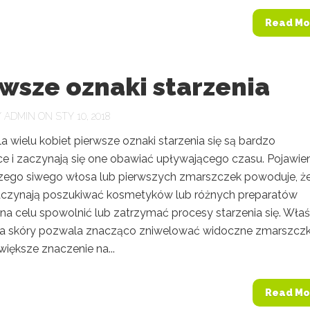
Read Mo
wsze oznaki starzenia
Y
ADMIN
ON STY 10, 2018
a wielu kobiet pierwsze oznaki starzenia się są bardzo
ce i zaczynają się one obawiać upływającego czasu. Pojawie
szego siwego włosa lub pierwszych zmarszczek powoduje, ż
aczynają poszukiwać kosmetyków lub różnych preparatów
na celu spowolnić lub zatrzymać procesy starzenia się. Wła
ja skóry pozwala znacząco zniwelować widoczne zmarszczki
większe znaczenie na...
Read Mo