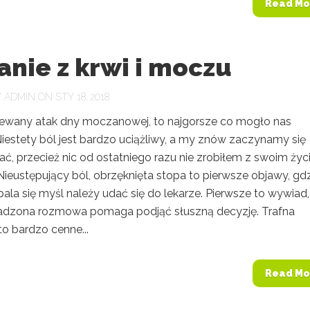
Read Mo
nie z krwi i moczu
Y
ADMIN
ON STY 18, 2018
ewany atak dny moczanowej, to najgorsze co mogło nas
Niestety ból jest bardzo uciążliwy, a my znów zaczynamy się
ć, przecież nic od ostatniego razu nie zrobiłem z swoim życ
Nieustępujący ból, obrzęknięta stopa to pierwsze objawy, gd
ala się myśl należy udać się do lekarze. Pierwsze to wywiad,
dzona rozmowa pomaga podjąć słuszną decyzję. Trafna
o bardzo cenne...
Read Mo