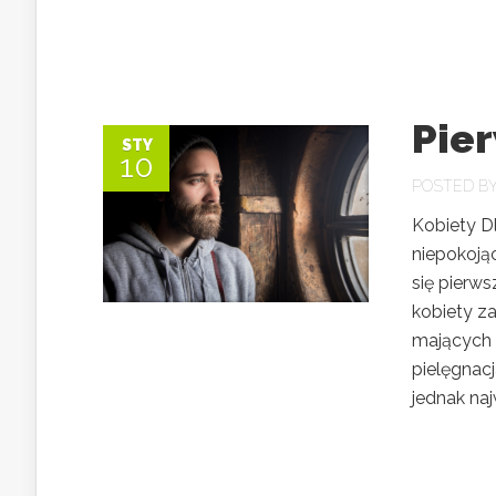
Pier
STY
10
POSTED B
Kobiety Dl
niepokoją
się pierw
kobiety z
mających 
pielęgnac
jednak naj