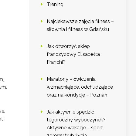
Trening
Najciekawsze zajęcia fitness –
siłownia i fitness w Gdańsku
Jak otworzyć sklep
franczyzowy Elisabetta
Franchi?
Maratony – ćwiczenia
m,
wzmacniające, odchudzające
ym.
oraz na kondycję – Poznań
we.
Jak aktywnie spędzić
nt
tegoroczny wypoczynek?
Aktywne wakacje – sport
zdrowy tryb życia