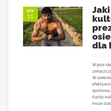
Jaki
STY
11
kult
prez
osi
dla 
POSTED B
Wybór ide
zwłaszcza
W świecie,
efektywno
sportową,
Każdy kul
może stać s