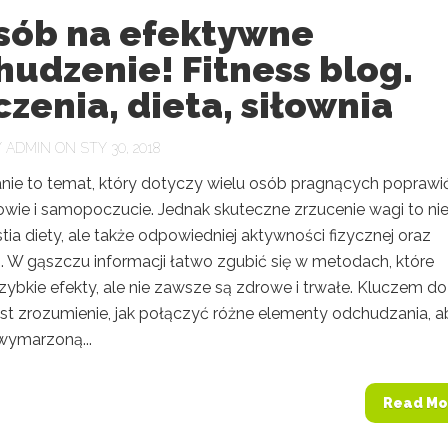
sób na efektywne
udzenie! Fitness blog.
zenia, dieta, siłownia
Y
ADMIN
ON STY 30, 2018
ie to temat, który dotyczy wielu osób pragnących poprawi
owie i samopoczucie. Jednak skuteczne zrzucenie wagi to ni
tia diety, ale także odpowiedniej aktywności fizycznej oraz
. W gąszczu informacji łatwo zgubić się w metodach, które
zybkie efekty, ale nie zawsze są zdrowe i trwałe. Kluczem do
est zrozumienie, jak połączyć różne elementy odchudzania, a
wymarzoną...
Read Mo