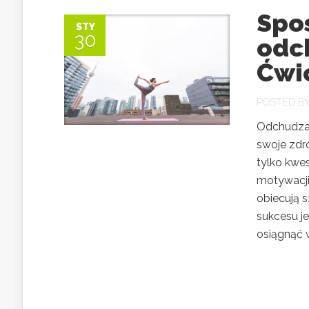
Spo
STY
30
odch
Ćwic
POSTED B
Odchudzan
swoje zdr
tylko kwes
motywacji
obiecują s
sukcesu j
osiągnąć 