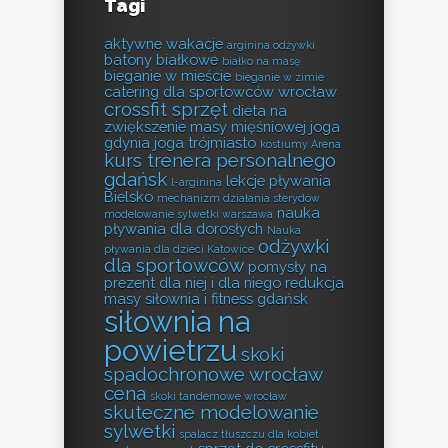
Tagi
aktywne wakacje
arginina odżywki
batony białkowe
białko na masę
bieganie w mieście
bieganie w zimie
catering dla sportowców wrocław
crossfit sprzęt
dieta na
zwiększenie masy mięśniowej
joga
gdynia
joga trójmiasto
kostiumy Arena
kurs trenera personalnego
gdańsk
lekcje pływania
l-arginina
Bielsko
mechanizm działania sterydów
nauka
modelowanie sylwetki warszawa
pływania dla dorosłych
Nauka
odżywki
pływania dla dzieci Katowice
dla sportowców
pomysły na
prezent dla niej i dla niego
redukcja
masy
siłownia i fitness gdańsk
siłownia na
powietrzu
skoki
spadochronowe wrocław
cena
skoki tandemowe wrocław
skuteczne modelowanie
sylwetki
spalacz tłuszczu dla kobiet