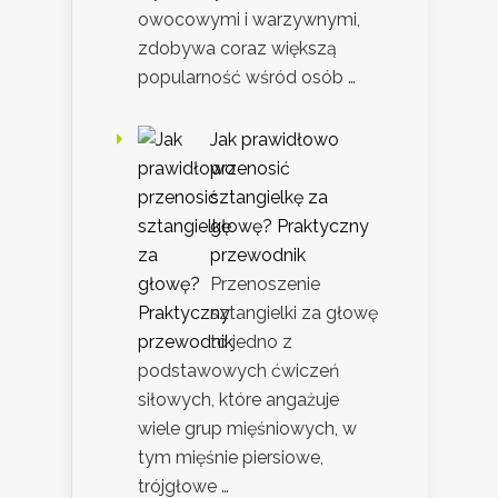
owocowymi i warzywnymi,
zdobywa coraz większą
popularność wśród osób …
Jak prawidłowo
przenosić
sztangielkę za
głowę? Praktyczny
przewodnik
Przenoszenie
sztangielki za głowę
to jedno z
podstawowych ćwiczeń
siłowych, które angażuje
wiele grup mięśniowych, w
tym mięśnie piersiowe,
trójgłowe …