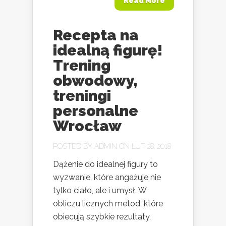
Read More
Recepta na
idealną figurę!
Trening
obwodowy,
treningi
personalne
Wrocław
POSTED BY
ADMIN
ON LUT 28, 2018
Dążenie do idealnej figury to
wyzwanie, które angażuje nie
tylko ciało, ale i umysł. W
obliczu licznych metod, które
obiecują szybkie rezultaty,