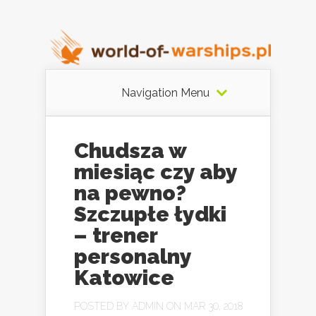
Navigation Menu
Chudsza w
miesiąc czy aby
na pewno?
Szczupłe łydki
– trener
personalny
Katowice
POSTED BY
ADMIN
ON MAR 30, 2018