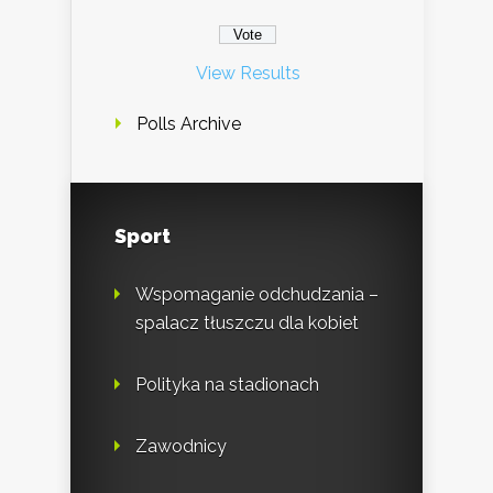
View Results
Polls Archive
Sport
Wspomaganie odchudzania –
spalacz tłuszczu dla kobiet
Polityka na stadionach
Zawodnicy