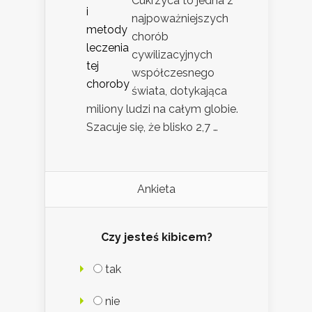
Cukrzyca to jedna z
najpoważniejszych
chorób
cywilizacyjnych
współczesnego
świata, dotykająca
miliony ludzi na całym globie.
Szacuje się, że blisko 2,7 …
Ankieta
Czy jesteś kibicem?
tak
nie