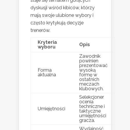
staje się tematem gorących
dyskusji wśród kibiców, którzy
mają swoje ulubione wybory i
często krytykują decyzje
trenerów.
Kryteria
Opis
wyboru
Zawodnik
powinien
prezentować
Forma
wysoką
aktualna
formę w
ostatnich
meczach
klubowych.
Selekcjoner
ocenia
techniczne i
Umiejętności
taktyczne
umiejętności
gracza.
Wydajność