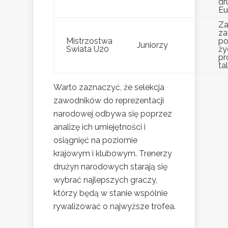
dr
Eu
Za
za
Mistrzostwa
po
Juniorzy
Świata U20
ży
pr
ta
Warto zaznaczyć, że selekcja
zawodników do reprezentacji
narodowej odbywa się poprzez
analizę ich umiejętności i
osiągnięć na poziomie
krajowym i klubowym. Trenerzy
drużyn narodowych starają się
wybrać najlepszych graczy,
którzy będą w stanie wspólnie
rywalizować o najwyższe trofea.