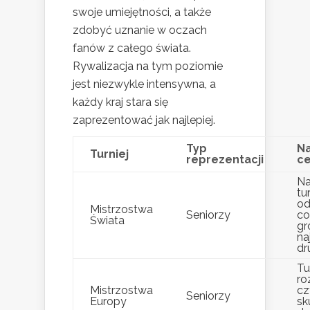
swoje umiejętności, a także
zdobyć uznanie w oczach
fanów z całego świata.
Rywalizacja na tym poziomie
jest niezwykle intensywna, a
każdy kraj stara się
zaprezentować jak najlepiej.
Typ
Na
Turniej
reprezentacji
c
Na
tur
od
Mistrzostwa
Seniorzy
co
Świata
gr
na
dr
Tu
ro
Mistrzostwa
cz
Seniorzy
Europy
sk