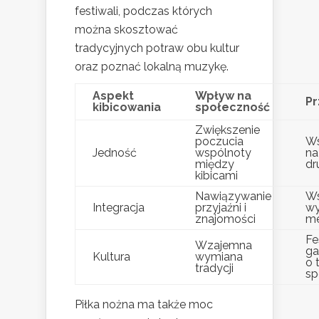
festiwali, podczas których
można skosztować
tradycyjnych potraw obu kultur
oraz poznać lokalną muzykę.
Aspekt
Wpływ na
Pr
kibicowania
społeczność
Zwiększenie
poczucia
Ws
Jedność
wspólnoty
na
między
dr
kibicami
Nawiązywanie
Ws
Integracja
przyjaźni i
wy
znajomości
m
Fe
Wzajemna
ga
Kultura
wymiana
o 
tradycji
sp
Piłka nożna ma także moc