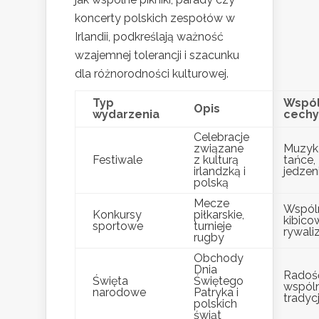
koncerty polskich zespołów w
Irlandii, podkreślają ważność
wzajemnej tolerancji i szacunku
dla różnorodności kulturowej.
Typ
Wspó
Opis
wydarzenia
cechy
Celebracje
związane
Muzyk
Festiwale
z kulturą
tańce,
irlandzką i
jedzen
polską
Mecze
Wspól
Konkursy
piłkarskie,
kibico
sportowe
turnieje
rywali
rugby
Obchody
Dnia
Radoś
Święta
Świętego
wspól
narodowe
Patryka i
tradyc
polskich
świąt