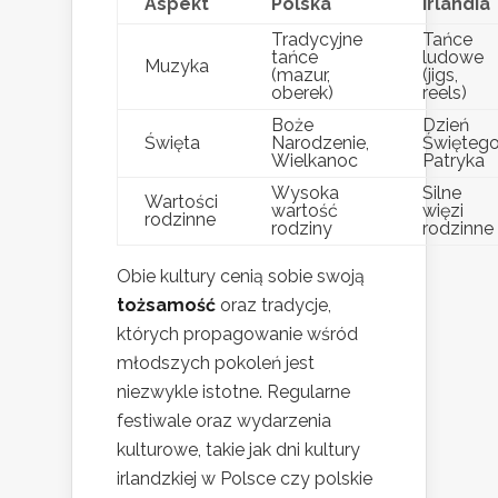
Aspekt
Polska
Irlandia
Tradycyjne
Tańce
tańce
ludowe
Muzyka
(mazur,
(jigs,
oberek)
reels)
Boże
Dzień
Święta
Narodzenie,
Święteg
Wielkanoc
Patryka
Wysoka
Silne
Wartości
wartość
więzi
rodzinne
rodziny
rodzinne
Obie kultury cenią sobie swoją
tożsamość
oraz tradycje,
których propagowanie wśród
młodszych pokoleń jest
niezwykle istotne. Regularne
festiwale oraz wydarzenia
kulturowe, takie jak dni kultury
irlandzkiej w Polsce czy polskie