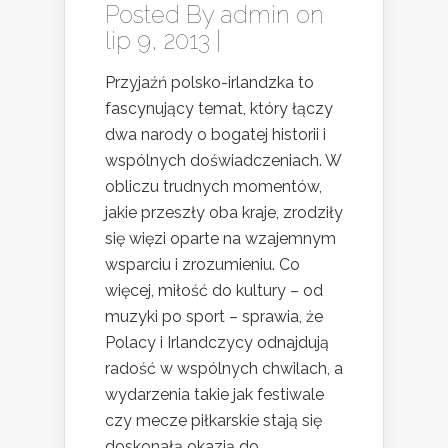
Posted By
admin
on
lip 9, 2013 |
Przyjaźń polsko-irlandzka to
fascynujący temat, który łączy
dwa narody o bogatej historii i
wspólnych doświadczeniach. W
obliczu trudnych momentów,
jakie przeszły oba kraje, zrodziły
się więzi oparte na wzajemnym
wsparciu i zrozumieniu. Co
więcej, miłość do kultury – od
muzyki po sport – sprawia, że
Polacy i Irlandczycy odnajdują
radość w wspólnych chwilach, a
wydarzenia takie jak festiwale
czy mecze piłkarskie stają się
doskonałą okazją do