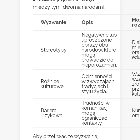
między tymi dwoma narodami.
Mo
Wyzwanie
Opis
ro
Negatywne lub
uproszczone
Dia
obrazy obu
mię
Stereotypy
narodów, które
ora
mogą
edu
prowadzić do
nieporozumień.
Wz
Odmienności
wz
Różnice
w zwyczajach,
zro
kulturowe
tradycjach i
pr
stylu życia.
kul
Trudności w
komunikacji
Bariera
Kur
mogą
językowa
ora
ograniczać
kontakty.
Aby przetrwać te wyzwania,