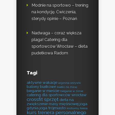
Modnie na sportowo – trening
na kondycję. Ćwiczenia,
sterydy opinie – Poznań
Nadwaga – coraz większa
plaga! Catering dla
sportowców Wrocław – dieta
pudełkowa Radom
Tagi
aktywne wakacje
arginina odżywki
batony białkowe
białko na masę
bieganie w mieście
bieganie w zimie
catering dla sportowców wrocław
crossfit sprzęt
dieta na
zwiększenie masy mięśniowej
joga
gdynia
joga trójmiasto
kostiumy Arena
kurs trenera personalnego