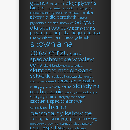
gdańsk
lekcje pływania
l-arginina
Bielsko
mechanizm działania sterydów
nauka
modelowanie sylwetki warszawa
pływania dla dorosłych
Nauka
odżywki
pływania dla dzieci Katowice
dla sportowców
pomysły na
prezent dla niej i dla niego
redukcja
masy
siłownia i fitness gdańsk
siłownia na
powietrzu
skoki
spadochronowe wrocław
cena
skoki tandemowe wrocław
skuteczne modelowanie
sylwetki
spalacz tłuszczu dla kobiet
sprzęt do crossfitu
sportowy prezent
sterydy na
sterydy do ćwiczenia
odchudzanie
sterydy odchudzające
sterydy opinie
sterydy ćwiczenia
szkolenia spadochronowe
trener
wrocław
personalny katowice
trening na kondycję poznań
trening
obwodowy
trening wzmacniający poznań
ubranie sportowe
zajęcia fitness