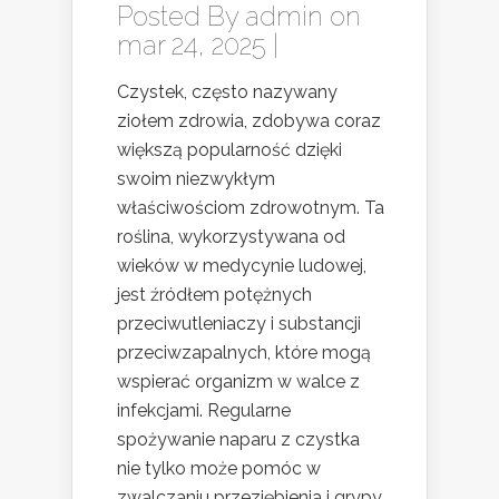
Posted By
admin
on
mar 24, 2025 |
Czystek, często nazywany
ziołem zdrowia, zdobywa coraz
większą popularność dzięki
swoim niezwykłym
właściwościom zdrowotnym. Ta
roślina, wykorzystywana od
wieków w medycynie ludowej,
jest źródłem potężnych
przeciwutleniaczy i substancji
przeciwzapalnych, które mogą
wspierać organizm w walce z
infekcjami. Regularne
spożywanie naparu z czystka
nie tylko może pomóc w
zwalczaniu przeziębienia i grypy,