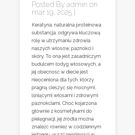
Posted By
admin
on
mar 19, 2025 |
Keratyna, naturalna proteinowa
substancja, odgrywa kluczową
rolę w utrzymaniu zdrowia
naszych włosów, paznokci i
skóry. To ona jest zasadniczym
budulcem łodyg włosowych, a
jej obecność w diecie jest
nieoceniona dla tych, którzy
pragną cieszyć się mocnymi,
lśniącymi włosami i zdrowymi
paznokciami. Choć kojarzona
głównie z kosmetykami do
pielęgnacji, jej źródła można
znaleźć również w codziennym
jedzeniu, w szczególności w