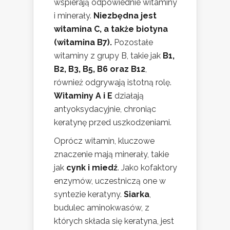
wspierają odpowiednie witaminy
i minerały.
Niezbędna jest
witamina C, a także biotyna
(witamina B7).
Pozostałe
witaminy z grupy B, takie jak
B1,
B2, B3, B5, B6 oraz B12
,
również odgrywają istotną rolę.
Witaminy A i E
działają
antyoksydacyjnie, chroniąc
keratynę przed uszkodzeniami.
Oprócz witamin, kluczowe
znaczenie mają minerały, takie
jak
cynk i miedź
. Jako kofaktory
enzymów, uczestniczą one w
syntezie keratyny.
Siarka
,
budulec aminokwasów, z
których składa się keratyna, jest