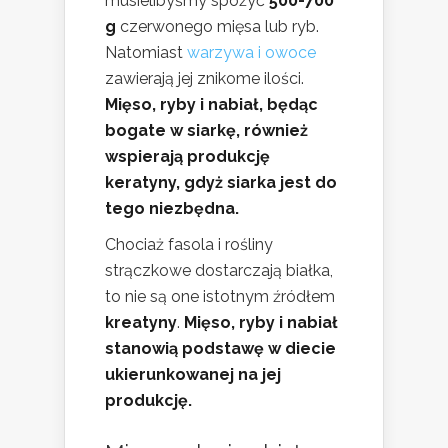
musielibyśmy spożyć
500-700
g
czerwonego mięsa lub ryb.
Natomiast
warzywa i owoce
zawierają jej znikome ilości.
Mięso, ryby i nabiał, będąc
bogate w siarkę, również
wspierają produkcję
keratyny, gdyż siarka jest do
tego niezbędna.
Chociaż fasola i rośliny
strączkowe dostarczają białka,
to nie są one istotnym źródłem
kreatyny
.
Mięso, ryby i nabiał
stanowią podstawę w diecie
ukierunkowanej na jej
produkcję.