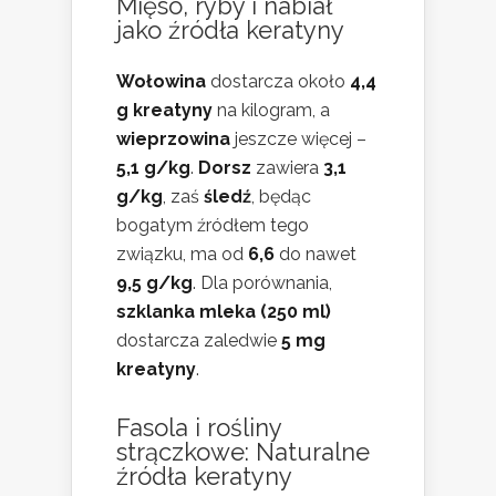
Mięso, ryby i nabiał
jako źródła keratyny
Wołowina
dostarcza około
4,4
g kreatyny
na kilogram, a
wieprzowina
jeszcze więcej –
5,1 g/kg
.
Dorsz
zawiera
3,1
g/kg
, zaś
śledź
, będąc
bogatym źródłem tego
związku, ma od
6,6
do nawet
9,5 g/kg
. Dla porównania,
szklanka mleka (250 ml)
dostarcza zaledwie
5 mg
kreatyny
.
Fasola i rośliny
strączkowe: Naturalne
źródła keratyny