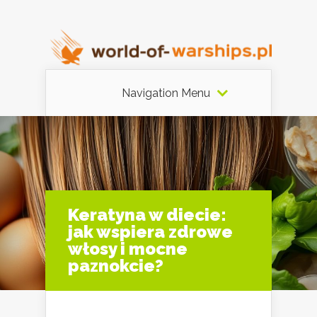
Navigation Menu
Keratyna w diecie:
jak wspiera zdrowe
włosy i mocne
paznokcie?