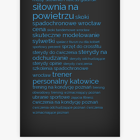
siłownia na
powietrzu
skoki
spadochronowe wrocław
cena
skoki tandemowe wrocław
skuteczne modelowanie
sylwetki
spalacz tłuszczu dla kobiet
sprzęt do crossfitu
sportowy prezent
sterydy na
sterydy do ćwiczenia
odchudzanie
sterydy odchudzające
sterydy opinie
sterydy ćwiczenia
szkolenia spadochronowe
trener
wrocław
personalny katowice
trening na kondycję poznań
trening
obwodowy
trening wzmacniający poznań
ubranie sportowe
zajęcia fitness
ćwiczenia na kondycję poznań
ćwiczenia odchudzające poznań
ćwiczenia
wzmacniające poznań