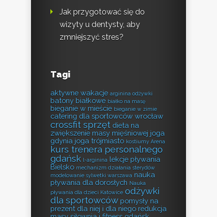
Jak przygotować się do
wizyty u dentysty, aby
zmniejszyć stres?
Tagi
aktywne wakacje
arginina odżywki
batony białkowe
białko na masę
bieganie w mieście
bieganie w zimie
catering dla sportowców wrocław
crossfit sprzęt
dieta na
zwiększenie masy mięśniowej
joga
gdynia
joga trójmiasto
kostiumy Arena
kurs trenera personalnego
gdańsk
lekcje pływania
l-arginina
Bielsko
mechanizm działania sterydów
nauka
modelowanie sylwetki warszawa
pływania dla dorosłych
Nauka
odżywki
pływania dla dzieci Katowice
dla sportowców
pomysły na
prezent dla niej i dla niego
redukcja
masy
siłownia i fitness gdańsk