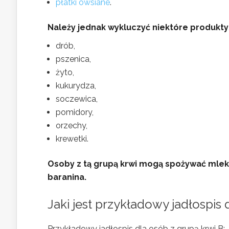
płatki owsiane
.
Należy jednak wykluczyć niektóre produkty
drób,
pszenica,
żyto,
kukurydza,
soczewica,
pomidory,
orzechy,
krewetki.
Osoby z tą grupą krwi mogą spożywać mleko 
baranina.
Jaki jest przykładowy jadłospis 
Przykładowy jadłospis dla osób z grupą krwi B: