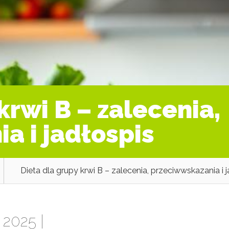
krwi B – zalecenia,
a i jadłospis
Dieta dla grupy krwi B – zalecenia, przeciwwskazania i 
 2025 |