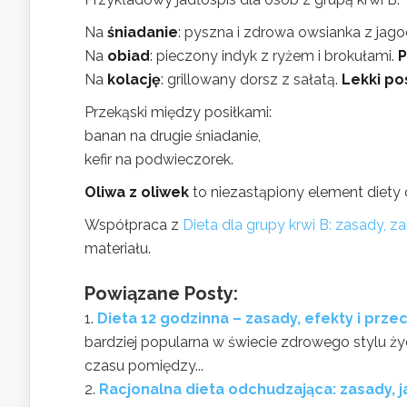
Na
śniadanie
: pyszna i zdrowa owsianka z jago
Na
obiad
: pieczony indyk z ryżem i brokułami.
P
Na
kolację
: grillowany dorsz z sałatą.
Lekki po
Przekąski między posiłkami:
banan na drugie śniadanie,
kefir na podwieczorek.
Oliwa z oliwek
to niezastąpiony element diety 
Współpraca z
Dieta dla grupy krwi B: zasady, 
materiału.
Powiązane Posty:
Dieta 12 godzinna – zasady, efekty i prz
bardziej popularna w świecie zdrowego stylu ży
czasu pomiędzy...
Racjonalna dieta odchudzająca: zasady, j