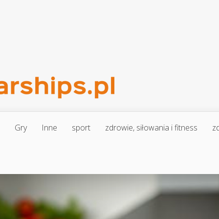
Gry
Inne
sport
zdrowie, siłowania i fitness
zd