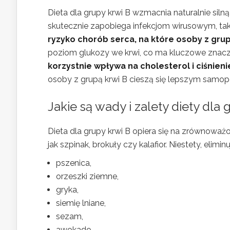
Dieta dla grupy krwi B wzmacnia naturalnie si
skutecznie zapobiega infekcjom wirusowym, taki
ryzyko chorób serca, na które osoby z grup
poziom glukozy we krwi, co ma kluczowe znacz
korzystnie wpływa na cholesterol i ciśnien
osoby z grupą krwi B cieszą się lepszym samo
Jakie są wady i zalety diety dla
Dieta dla grupy krwi B opiera się na zrównoważ
jak szpinak, brokuły czy kalafior. Niestety, elim
pszenica,
orzeszki ziemne,
gryka,
siemię lniane,
sezam,
awokado,