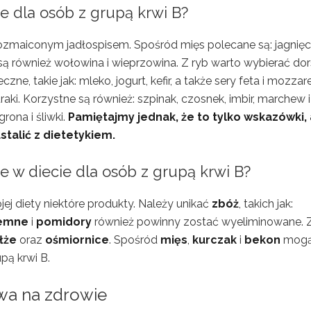
e dla osób z grupą krwi B?
ozmaiconym jadłospisem. Spośród mięs polecane są: jagnięc
są również wołowina i wieprzowina. Z ryb warto wybierać dor
e, takie jak: mleko, jogurt, kefir, a także sery feta i mozzare
aki. Korzystne są również: szpinak, czosnek, imbir, marchew i
rona i śliwki.
Pamiętajmy jednak, że to tylko wskazówki, 
stalić z dietetykiem.
 w diecie dla osób z grupą krwi B?
j diety niektóre produkty. Należy unikać
zbóż
, takich jak:
iemne
i
pomidory
również powinny zostać wyeliminowane. 
łże
oraz
ośmiornice
. Spośród
mięs
,
kurczak
i
bekon
mog
ą krwi B.
ywa na zdrowie