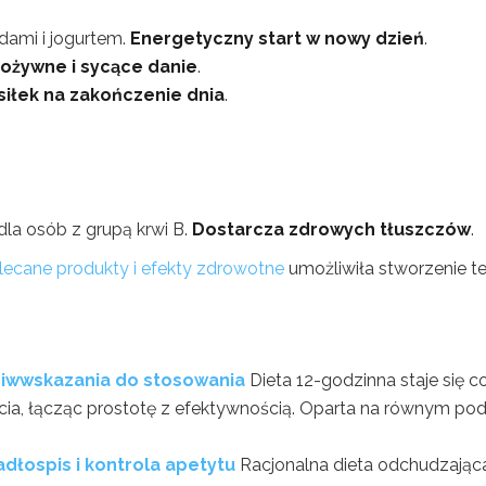
dami i jogurtem.
Energetyczny start w nowy dzień
.
ożywne i sycące danie
.
siłek na zakończenie dnia
.
dla osób z grupą krwi B.
Dostarcza zdrowych tłuszczów
.
zalecane produkty i efekty zdrowotne
umożliwiła stworzenie t
eciwwskazania do stosowania
Dieta 12-godzinna staje się c
cia, łącząc prostotę z efektywnością. Oparta na równym pod
adłospis i kontrola apetytu
Racjonalna dieta odchudzając