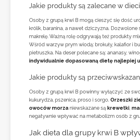
Jakie produkty są zalecane w dieci
Osoby z grupą krwi B mogą cieszyć się dość ur
królik, baranina, a nawet dziczyzna. Dozwolone 
makrelę. Ważną rolę odgrywają też produkty mleczn
Wśród warzyw prym wiodą: brokuły, kalafior i bur
pietruszka. Na deser polecane są: ananasy, winog
indywidualnie dopasowaną dietę najlepiej u
Jakie produkty są przeciwwskazane
Osoby z grupą krwi B powinny wyłączyć ze swoje
kukurydza, pszenica, proso i sorgo.
Orzeszki z
owoców morza
niewskazane są
krewetki
,
ma
negatywnie wpływać na metabolizm osób z grup
Jak dieta dla grupy krwi B wpł