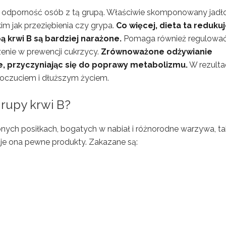
lną odporność osób z tą grupą. Właściwie skomponowany jadł
m jak przeziębienia czy grypa.
Co więcej, dieta ta reduku
ą krwi B są bardziej narażone.
Pomaga również regulowa
enie w prewencji cukrzycy.
Zrównoważone odżywianie
ie, przyczyniając się do poprawy metabolizmu.
W rezulta
poczuciem i dłuższym życiem.
 grupy krwi B?
onych posiłkach, bogatych w nabiał i różnorodne warzywa, ta
inuje ona pewne produkty. Zakazane są: