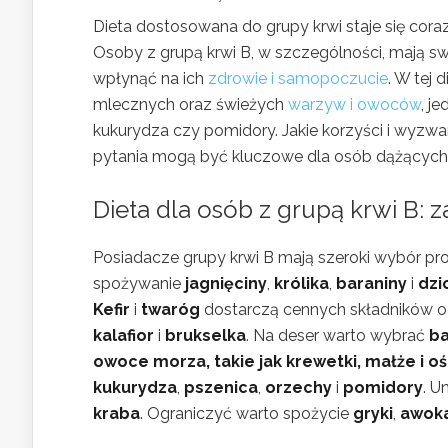
Dieta dostosowana do grupy krwi staje się cor
Osoby z grupą krwi B, w szczególności, mają 
wpłynąć na ich
zdrowie i samopoczucie
. W tej
mlecznych oraz świeżych
warzyw i owoców
, j
kukurydza czy pomidory. Jakie korzyści i wyzwa
pytania mogą być kluczowe dla osób dążących 
Dieta dla osób z grupą krwi B: 
Posiadacze grupy krwi B mają szeroki wybór pr
spożywanie
jagnięciny
,
królika
,
baraniny
i
dzi
Kefir
i
twaróg
dostarczą cennych składników 
kalafior
i
brukselka
. Na deser warto wybrać
b
owoce morza, takie jak krewetki, małże i oś
kukurydza
,
pszenica
,
orzechy
i
pomidory
. U
kraba
. Ograniczyć warto spożycie
gryki
,
awok