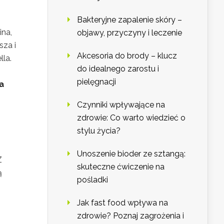
Bakteryjne zapalenie skóry –
ina,
objawy, przyczyny i leczenie
sza i
Akcesoria do brody – klucz
lla.
do idealnego zarostu i
pielęgnacji
a
Czynniki wpływające na
zdrowie: Co warto wiedzieć o
stylu życia?
Unoszenie bioder ze sztangą:
Z
skuteczne ćwiczenie na
ą
pośladki
Jak fast food wpływa na
zdrowie? Poznaj zagrożenia i