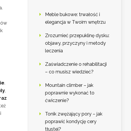
a.
Meble bukowe: trwałość i
elegancja w Twoim wnętrzu
któw
ak
Zrozumieć przepuklinę dysku:
objawy, przyczyny i metody
leczenia
Zaświadczenie o rehabilitacji
– co musisz wiedzieć?
ie
.
Mountain climber – jak
ły
,
poprawnie wykonać to
raz
ćwiczenie?
też
i
Tonik zwężający pory – jak
poprawić kondycję cery
tłustej?