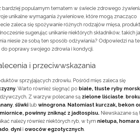
az bardziej popularnym tematem w świecie zdrowego żywieni
swoje unikalne wymagania żywieniowe, które mogą znacząco
 diecie zaleca się spożywanie różnych rodzajów mięsa, produ
ednocześnie sugerując unikanie niektórych składników, takich j
nia niesie ze sobą ten sposób odżywiania? Odpowiedzi na te
do poprawy swojego zdrowia i kondycji.
zalecenia i przeciwwskazania
oduktów sprzyjających zdrowiu. Pośród mięs zaleca się
czyzny
. Warto również sięgnąć po
białe, tłuste ryby morsk
odżywczych. Z warzyw polecane są
zielone liściaste
,
broku
anany
,
śliwki
lub
winogrona
.
Natomiast kurczak, bekon o
miornice, powinny zniknąć z jadłospisu.
Niewskazane są 
nikać należy również niektórych ryb, w tym
niełupa, homara
ado
,
dyni
i
owoców egzotycznych
.