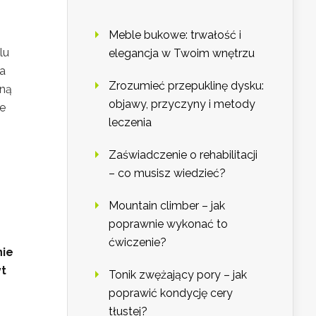
Meble bukowe: trwałość i
lu
elegancja w Twoim wnętrzu
ma
Zrozumieć przepuklinę dysku:
yną
objawy, przyczyny i metody
je
leczenia
Zaświadczenie o rehabilitacji
– co musisz wiedzieć?
Mountain climber – jak
poprawnie wykonać to
ćwiczenie?
nie
t
Tonik zwężający pory – jak
poprawić kondycję cery
tłustej?