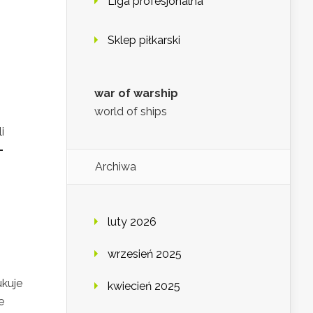
Liga profesjonalna
Sklep piłkarski
war of warship
world of ships
i
–
Archiwa
luty 2026
wrzesień 2025
ukuje
kwiecień 2025
e