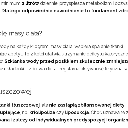
ści minimum
2 litrów
dziennie, przyspiesza metabolizm i oczy
.
Dlatego odpowiednie nawodnienie to fundament zdr
lę masy ciała?
ody na każdy kilogram masy ciała, wspiera spalanie tkanki
jąc apetyt. To z kolei ułatwia utrzymanie deficytu kaloryczn
w.
Szklanka wody przed posiłkiem skutecznie zmniejsz
 układanki – zdrowa dieta i regularna aktywność fizyczna s
łuszczowej
kanki tłuszczowej
, ale
nie zastąpią zbilansowanej diety
.
uplające
, np.
kriolipoliza
czy
liposukcja
. Choć uznawane 
wana
i
zależy od indywidualnych predyspozycji organiz