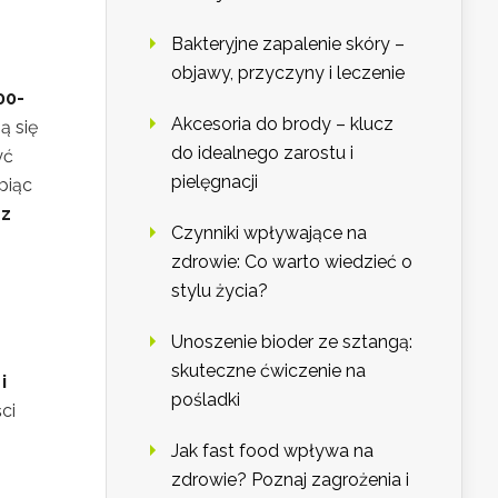
Bakteryjne zapalenie skóry –
objawy, przyczyny i leczenie
00-
Akcesoria do brody – klucz
ą się
do idealnego zarostu i
yć
pielęgnacji
piąc
sz
Czynniki wpływające na
zdrowie: Co warto wiedzieć o
stylu życia?
Unoszenie bioder ze sztangą:
skuteczne ćwiczenie na
i
pośladki
ci
Jak fast food wpływa na
zdrowie? Poznaj zagrożenia i