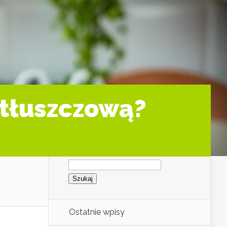
 tłuszczową?
a
Szukaj:
Ostatnie wpisy