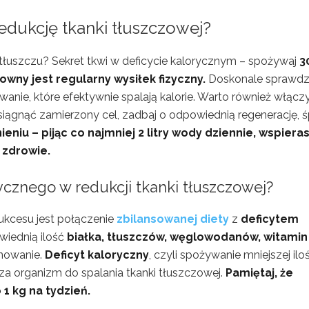
edukcję tkanki tłuszczowej?
łuszczu? Sekret tkwi w deficycie kalorycznym – spożywaj
3
wny jest regularny wysiłek fizyczny.
Doskonale sprawdz
wanie, które efektywnie spalają kalorie. Warto również włącz
siągnąć zamierzony cel, zadbaj o odpowiednią regenerację, ś
niu – pijąc co najmniej 2 litry wody dziennie, wspiera
 zdrowie.
orycznego w redukcji tkanki tłuszczowej?
ukcesu jest połączenie
zbilansowanej diety
z
deficytem
wiednią ilość
białka, tłuszczów, węglowodanów, witamin 
onowanie.
Deficyt kaloryczny
, czyli spożywanie mniejszej iloś
za organizm do spalania tkanki tłuszczowej.
Pamiętaj, że
1 kg na tydzień.