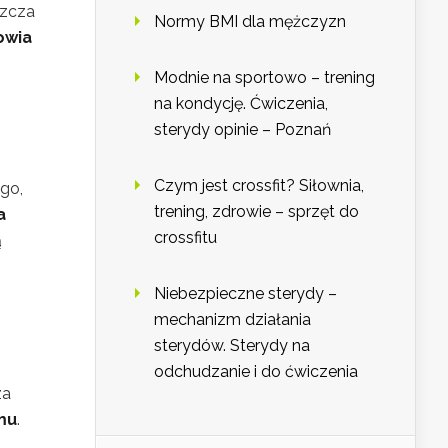
szcza
Normy BMI dla mężczyzn
owia
Modnie na sportowo – trening
na kondycję. Ćwiczenia,
sterydy opinie – Poznań
Czym jest crossfit? Siłownia,
ego,
trening, zdrowie – sprzęt do
a
crossfitu
ą
Niebezpieczne sterydy –
mechanizm działania
sterydów. Sterydy na
odchudzanie i do ćwiczenia
za
mu
.