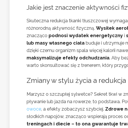
Jakie jest znaczenie aktywności fi
Skuteczna redukcja tkanki tłuszczowej wymag
różnorodną aktywność fizyczną.
Wysiłek aer
znacząco
podnosi wydatek energetyczny
i
lub masy własnego ciała
buduje i utrzymuje 
dzięki czemu organizm spala więcej kalorii naw
maksymalizuje efekty odchudzania
. Aby be
warto skonsultować się z trenerem, który przyg
Zmiany w stylu życia a redukcja
Marzysz o szczupłej sylwetce? Sekret tkwi w zm
pływanie lub jazda na rowerze, to podstawa. Po
owoce
, a efekty zobaczysz szybciej.
Zdrowe n
słodkich napojów, znacząco wspierają proces 
treningach i diecie – to ona gwarantuje trw