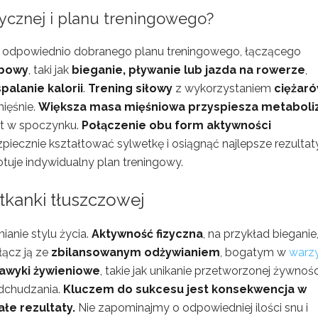
zycznej i planu treningowego?
a odpowiednio dobranego planu treningowego, łączącego
obowy
, taki jak
bieganie, pływanie lub jazda na rowerze
,
spalanie kalorii
.
Trening siłowy
z wykorzystaniem
ciężar
mięśnie.
Większa masa mięśniowa przyspiesza metabol
et w spoczynku.
Połączenie obu form aktywności
zpiecznie kształtować sylwetkę i osiągnąć najlepsze rezultaty
otuje indywidualny plan treningowy.
 tkanki tłuszczowej
ianie stylu życia.
Aktywność fizyczna
, na przykład bieganie
łącz ją ze
zbilansowanym odżywianiem
, bogatym w
warz
awyki żywieniowe
, takie jak unikanie przetworzonej żywności
odchudzania.
Kluczem do sukcesu jest konsekwencja w
ałe rezultaty.
Nie zapominajmy o odpowiedniej ilości snu i