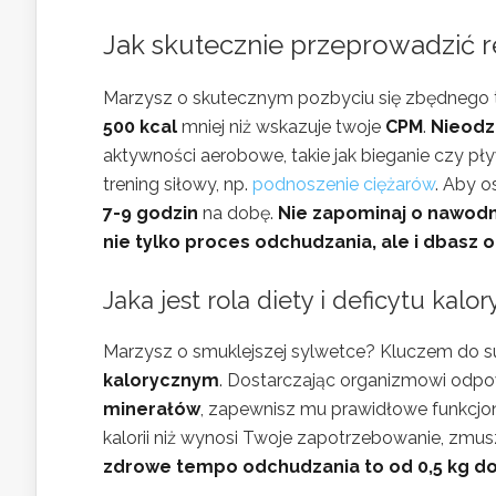
Jak skutecznie przeprowadzić r
Marzysz o skutecznym pozbyciu się zbędnego t
500 kcal
mniej niż wskazuje twoje
CPM
.
Nieodzo
aktywności aerobowe, takie jak bieganie czy pły
trening siłowy, np.
podnoszenie ciężarów
. Aby o
7-9 godzin
na dobę.
Nie zapominaj o nawodnie
nie tylko proces odchudzania, ale i dbasz o
Jaka jest rola diety i deficytu kal
Marzysz o smuklejszej sylwetce? Kluczem do s
kalorycznym
. Dostarczając organizmowi odpo
minerałów
, zapewnisz mu prawidłowe funkcj
kalorii niż wynosi Twoje zapotrzebowanie, zmus
zdrowe tempo odchudzania to od 0,5 kg do 