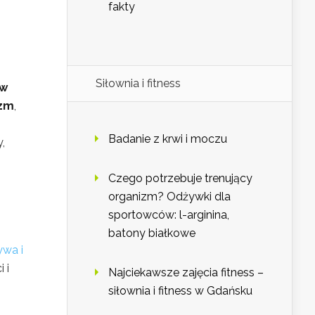
fakty
Siłownia i fitness
ów
izm
,
Badanie z krwi i moczu
,
Czego potrzebuje trenujący
organizm? Odżywki dla
sportowców: l-arginina,
,
batony białkowe
ywa i
 i
Najciekawsze zajęcia fitness –
siłownia i fitness w Gdańsku