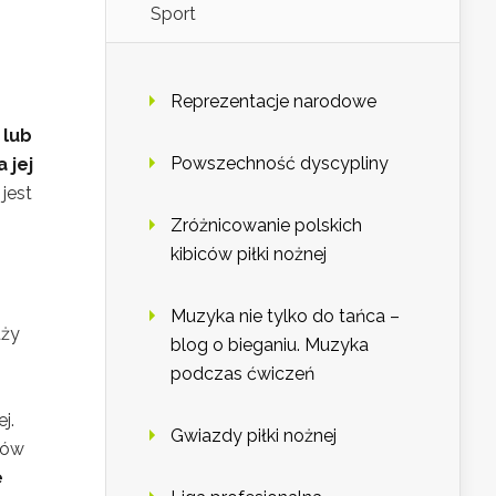
Sport
Reprezentacje narodowe
 lub
Powszechność dyscypliny
 jej
jest
Zróżnicowanie polskich
kibiców piłki nożnej
Muzyka nie tylko do tańca –
uży
blog o bieganiu. Muzyka
podczas ćwiczeń
j.
Gwiazdy piłki nożnej
ków
e