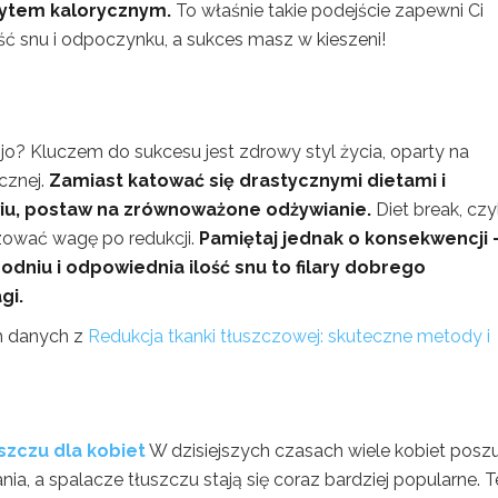
cytem kalorycznym.
To właśnie takie podejście zapewni Ci
ść snu i odpoczynku, a sukces masz w kieszeni!
ojo? Kluczem do sukcesu jest zdrowy styl życia, oparty na
ycznej.
Zamiast katować się drastycznymi dietami i
iu, postaw na zrównoważone odżywianie.
Diet break, czyl
lizować wagę po redukcji.
Pamiętaj jednak o konsekwencji 
godniu i odpowiednia ilość snu to filary dobrego
gi.
h danych z
Redukcja tkanki tłuszczowej: skuteczne metody i
zczu dla kobiet
W dzisiejszych czasach wiele kobiet posz
 a spalacze tłuszczu stają się coraz bardziej popularne. T