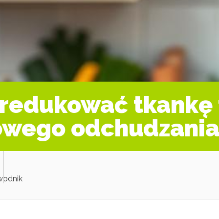
zredukować tkankę
owego odchudzani
wodnik