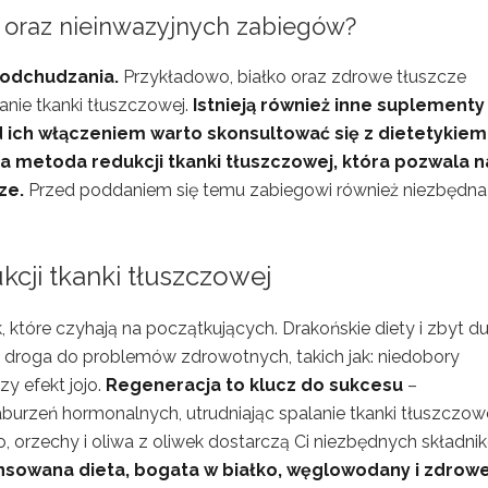
i oraz nieinwazyjnych zabiegów?
odchudzania.
Przykładowo, białko oraz zdrowe tłuszcze
nie tkanki tłuszczowej.
Istnieją również inne suplementy
d ich włączeniem warto skonsultować się z dietetykiem
jna metoda redukcji tkanki tłuszczowej, która pozwala na
ze.
Przed poddaniem się temu zabiegowi również niezbędna 
cji tkanki tłuszczowej
 które czyhają na początkujących. Drakońskie diety i zbyt d
a droga do problemów zdrowotnych, takich jak: niedobory
y efekt jojo.
Regeneracja to klucz do sukcesu
–
burzeń hormonalnych, utrudniając spalanie tkanki tłuszczowe
 orzechy i oliwa z oliwek dostarczą Ci niezbędnych składni
nsowana dieta, bogata w białko, węglowodany i zdrow