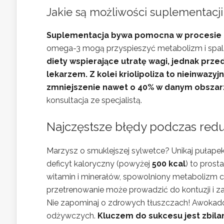
Jakie są możliwości suplementacj
Suplementacja bywa pomocna w procesie 
omega-3 mogą przyspieszyć metabolizm i spala
diety wspierające utratę wagi, jednak prze
lekarzem.
Z kolei kriolipoliza to nieinwazy
zmniejszenie nawet o 40% w danym obszar
konsultacja ze specjalistą.
Najczęstsze błędy podczas reduk
Marzysz o smuklejszej sylwetce? Unikaj pułapek,
deficyt kaloryczny (powyżej
500 kcal
) to prost
witamin i minerałów, spowolniony metabolizm cz
przetrenowanie może prowadzić do kontuzji i za
Nie zapominaj o zdrowych tłuszczach! Awokado,
odżywczych.
Kluczem do sukcesu jest zbila