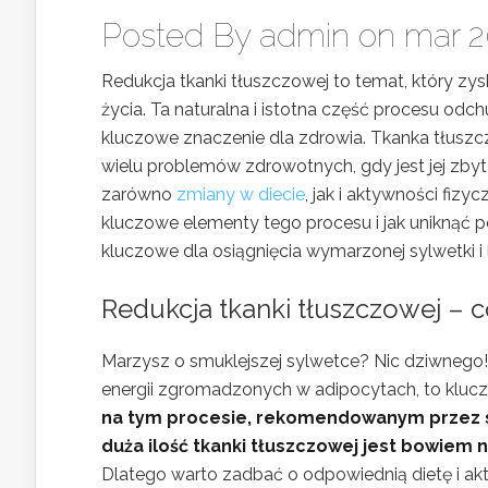
Posted By
admin
on mar 20
Redukcja tkanki tłuszczowej to temat, który z
życia. Ta naturalna i istotna część procesu od
kluczowe znaczenie dla zdrowia. Tkanka tłuszc
wielu problemów zdrowotnych, gdy jest jej zbyt
zarówno
zmiany w diecie
, jak i aktywności fiz
kluczowe elementy tego procesu i jak uniknąć
kluczowe dla osiągnięcia wymarzonej sylwetki 
Redukcja tkanki tłuszczowej – co
Marzysz o smuklejszej sylwetce? Nic dziwnego
energii zgromadzonych w adipocytach, to kluc
na tym procesie, rekomendowanym przez s
duża ilość tkanki tłuszczowej jest bowiem
Dlatego warto zadbać o odpowiednią dietę i ak