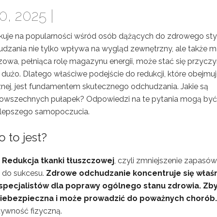
, 2025 |
yskuje na popularności wśród osób dążących do zdrowego sty
chudzania nie tylko wpływa na wygląd zewnętrzny, ale także 
zowa, pełniąca rolę magazynu energii, może stać się przycz
 dużo. Dlatego właściwe podejście do redukcji, które obejmu
ycznej, jest fundamentem skutecznego odchudzania. Jakie są
 powszechnych pułapek? Odpowiedzi na te pytania mogą być
i lepszego samopoczucia.
 to jest?
!
Redukcja tkanki tłuszczowej
, czyli zmniejszenie zapasów
z do sukcesu.
Zdrowe odchudzanie koncentruje się właś
pecjalistów dla poprawy ogólnego stanu zdrowia.
Zby
 niebezpieczna i może prowadzić do poważnych chorób.
tywność fizyczną.