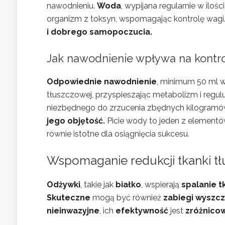
nawodnieniu.
Woda
, wypijana regularnie w ilo
organizm z toksyn, wspomagając kontrolę wagi
i dobrego samopoczucia.
Jak nawodnienie wpływa na kontro
Odpowiednie nawodnienie
, minimum 50 ml w
tłuszczowej, przyspieszając metabolizm i regulu
niezbędnego do zrzucenia zbędnych kilogramó
jego objętość.
Picie wody to jeden z elementów
równie istotne dla osiągnięcia sukcesu.
Wspomaganie redukcji tkanki t
Odżywki
, takie jak
białko
, wspierają
spalanie t
Skuteczne
mogą być również
zabiegi wyszcz
nieinwazyjne
, ich
efektywność
jest
zróżnico