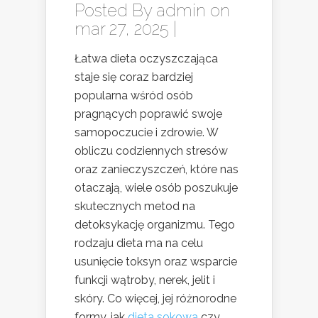
Posted By
admin
on
mar 27, 2025 |
Łatwa dieta oczyszczająca
staje się coraz bardziej
popularna wśród osób
pragnących poprawić swoje
samopoczucie i zdrowie. W
obliczu codziennych stresów
oraz zanieczyszczeń, które nas
otaczają, wiele osób poszukuje
skutecznych metod na
detoksykację organizmu. Tego
rodzaju dieta ma na celu
usunięcie toksyn oraz wsparcie
funkcji wątroby, nerek, jelit i
skóry. Co więcej, jej różnorodne
formy, jak
dieta sokowa
czy