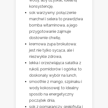
wody, aby uzyskać idealną
konsystencję,
sok warzywny: połączenie
marchwi i selera to prawdziwa
bomba witaminowa, a jego
przygotowanie zajmuje
dosłownie chwilę,
kremowa zupa brokułowa:
jest nie tylko sycąca, ale i
niezwykle zdrowa,
lekka i orzeźwiająca sałatka z
rukoli, pomidorów i ogórka: to
doskonały wybór na lunch,
smoothie z mango, szpinaku i
wody kokosowej: to idealny
sposób na energetyczny
początek dnia,
sok z pomarańczy, grejpfruta i