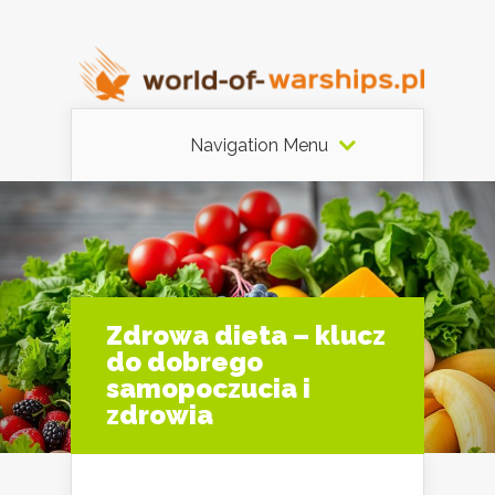
Navigation Menu
Zdrowa dieta – klucz
do dobrego
samopoczucia i
zdrowia