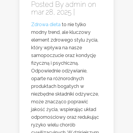
Posted By
admin
on
mar 28, 2025 |
Zdrowa dieta
to nie tylko
modny trend, ale kluczowy
element zdrowego stylu życia,
który wpływa na nasze
samopoczucie oraz kondycję
fizyczną i psychiczną.
Odpowiednie odżywianie,
oparte na różnorodnych
produktach bogatych w
niezbędne składniki odżywcze,
może znacząco poprawić
jakość życia, wspierając układ
odpornościowy oraz redukując
ryzyko wielu chorób
cywilizacyjnych. W dzisiejszym