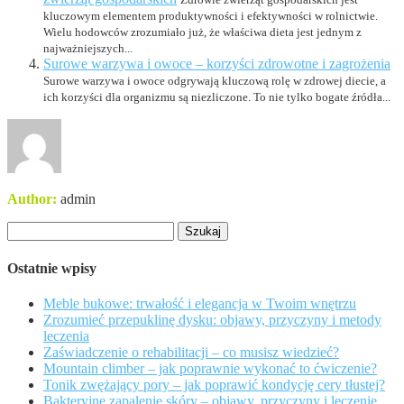
kluczowym elementem produktywności i efektywności w rolnictwie.
Wielu hodowców zrozumiało już, że właściwa dieta jest jednym z
najważniejszych...
Surowe warzywa i owoce – korzyści zdrowotne i zagrożenia
Surowe warzywa i owoce odgrywają kluczową rolę w zdrowej diecie, a
ich korzyści dla organizmu są niezliczone. To nie tylko bogate źródła...
Author:
admin
Szukaj:
Ostatnie wpisy
Meble bukowe: trwałość i elegancja w Twoim wnętrzu
Zrozumieć przepuklinę dysku: objawy, przyczyny i metody
leczenia
Zaświadczenie o rehabilitacji – co musisz wiedzieć?
Mountain climber – jak poprawnie wykonać to ćwiczenie?
Tonik zwężający pory – jak poprawić kondycję cery tłustej?
Bakteryjne zapalenie skóry – objawy, przyczyny i leczenie