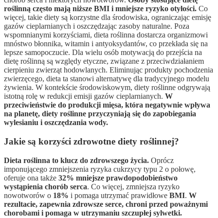
roślinną często mają niższe BMI i mniejsze ryzyko otyłości.
Co
więcej, takie diety są korzystne dla środowiska, ograniczając emisję
gazów cieplarnianych i oszczędzając zasoby naturalne. Poza
wspomnianymi korzyściami, dieta roślinna dostarcza organizmowi
mnóstwo błonnika, witamin i antyoksydantów, co przekłada się na
lepsze samopoczucie. Dla wielu osób motywacją do przejścia na
dietę roślinną są względy etyczne, związane z przeciwdziałaniem
cierpieniu zwierząt hodowlanych. Eliminując produkty pochodzenia
zwierzęcego, dieta ta stanowi alternatywę dla tradycyjnego modelu
żywienia. W kontekście środowiskowym, diety roślinne odgrywają
istotną rolę w redukcji emisji gazów cieplarnianych.
W
przeciwieństwie do produkcji mięsa, która negatywnie wpływa
na planetę, diety roślinne przyczyniają się do zapobiegania
wylesianiu i oszczędzania wody.
Jakie są korzyści zdrowotne diety roślinnej?
Dieta roślinna to klucz do zdrowszego życia.
Oprócz
imponującego zmniejszenia ryzyka cukrzycy typu 2 o połowę,
oferuje ona także
32% mniejsze prawdopodobieństwo
wystąpienia chorób serca
. Co więcej, zmniejsza ryzyko
nowotworów o
18%
i pomaga utrzymać prawidłowe
BMI
.
W
rezultacie, zapewnia zdrowsze serce, chroni przed poważnymi
chorobami i pomaga w utrzymaniu szczupłej sylwetki.