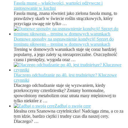
Fasola mung – właściwości, wartości odżywcze i
zastosowanie w kuchni
Fasola mung, znana również jako zielona fasola mung, to
prawdziwy skarb w świecie roślin strączkowych, który
przyciąga uwagę nie tylko …
Domowe sposoby na usprawnienie kondycji! Sprzęt do
treningu siłowego – trening w domowych warunkach
Trening w domowych warunkach staje się coraz bardziej
popularny, a jego zalety są niezaprzeczalne. Oszczędność
czasu i pieniędzy, wygoda oraz …
Dlaczego odchudzanie po 40. jest trudniejsze? Kluczowe
czynniki
Dlaczego odchudzanie staje się wyzwaniem, kiedy
przekroczymy czterdziestkę? Zmiany hormonalne,
spowolniony metabolizm oraz utrata masy mięśniowej to
tylko niektóre z …
Zadbaj o swoją cerę
Idealna cera Szanowna czytelniczko! Nadciąga zima, a co za
tym idzie, bardzo ciężki i trudny czas dla naszej cery.
Dlaczego? …