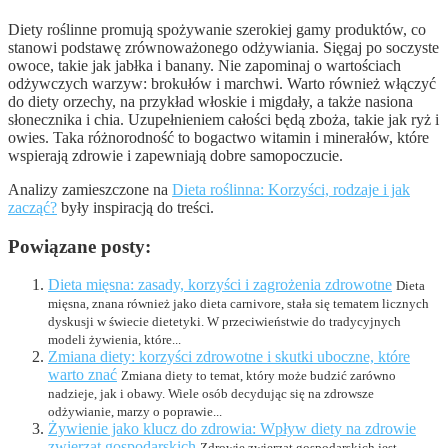
Diety roślinne promują spożywanie szerokiej gamy produktów, co
stanowi podstawę zrównoważonego odżywiania. Sięgaj po soczyste
owoce, takie jak jabłka i banany. Nie zapominaj o wartościach
odżywczych warzyw: brokułów i marchwi. Warto również włączyć
do diety orzechy, na przykład włoskie i migdały, a także nasiona
słonecznika i chia. Uzupełnieniem całości będą zboża, takie jak ryż i
owies. Taka różnorodność to bogactwo witamin i minerałów, które
wspierają zdrowie i zapewniają dobre samopoczucie.
Analizy zamieszczone na
Dieta roślinna: Korzyści, rodzaje i jak
zacząć?
były inspiracją do treści.
Powiązane posty:
Dieta mięsna: zasady, korzyści i zagrożenia zdrowotne
Dieta
mięsna, znana również jako dieta carnivore, stała się tematem licznych
dyskusji w świecie dietetyki. W przeciwieństwie do tradycyjnych
modeli żywienia, które...
Zmiana diety: korzyści zdrowotne i skutki uboczne, które
warto znać
Zmiana diety to temat, który może budzić zarówno
nadzieje, jak i obawy. Wiele osób decydując się na zdrowsze
odżywianie, marzy o poprawie...
Żywienie jako klucz do zdrowia: Wpływ diety na zdrowie
zwierząt gospodarskich
Zdrowie zwierząt gospodarskich jest