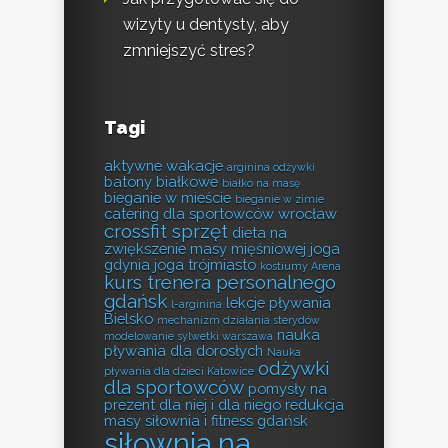
wizyty u dentysty, aby
zmniejszyć stres?
Tagi
aktywne wakacje
arginina odżywki
batony białkowe
białko na masę
bieganie w mieście
bieganie w zimie
catering dla sportowców wrocław
crossfit sprzęt
dieta na
zwiększenie masy mięśniowej
joga
gdynia
joga trójmiasto
kostiumy Arena
kurs trenera personalnego
gdańsk
lekcje pływania
l-arginina
Bielsko
mechanizm działania sterydów
nauka
modelowanie sylwetki warszawa
pływania dla dorosłych
Nauka
odżywki
pływania dla dzieci Katowice
dla sportowców
pomysły na
prezent dla niej i dla niego
redukcja
masy
siłownia i fitness gdańsk
siłownia na