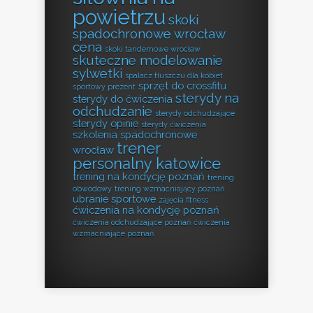
powietrzu
skoki
spadochronowe wrocław
cena
skoki tandemowe wrocław
skuteczne modelowanie
sylwetki
spalacz tłuszczu dla kobiet
sprzęt do crossfitu
sportowy prezent
sterydy na
sterydy do ćwiczenia
odchudzanie
sterydy odchudzające
sterydy opinie
sterydy ćwiczenia
szkolenia spadochronowe
trener
wrocław
personalny katowice
trening na kondycję poznań
trening
obwodowy
trening wzmacniający poznań
ubranie sportowe
zajęcia fitness
ćwiczenia na kondycję poznań
ćwiczenia odchudzające poznań
ćwiczenia
wzmacniające poznań