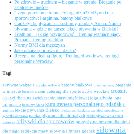
Po zdrowie – truchtem – bieganie w terenie. Bieganie po
asfalcie w mieście
Czego potrzebuje trenujący organizm? Odżywki dla
sportowców: l-arginina, batony białkowe
Gadżety do pływania – kostiumy, okulary Arena. Nauka
pływania – gdzie najtańsze lekcje pływania w Bielsku?
Triathlon – jak się przygotować ! Trening wzmacniający
Poznań – trening triathlon
Normy BMI dla mężczyzn
Jaka odzież sportowa dla dzieci?
Recepta na idealną figurę! Trening obwodowy, treningi
personalne Wrocław
Tagi
aktywne wakacje
batony białkowe
bieganie
arginina odżywki
białko na masę
crossfit
w mieście
catering dla sportowców wrocław
bieganie w zimie
sprzęt
dieta na zwiększenie masy mięśniowej
joga gdynia
joga
kurs trenera personalnego gdańsk
trójmiasto
kostiumy Arena
l-
lekcje pływania Bielsko
arginina
mechanizm działania sterydów
modelowanie
nauka pływania dla dorosłych
sylwetki warszawa
Nauka pływania dla dzieci
odżywki dla sportowców
pomysły na prezent dla niej i
Katowice
siłownia
dla niego
redukcja masy
siłownia i fitness gdańsk