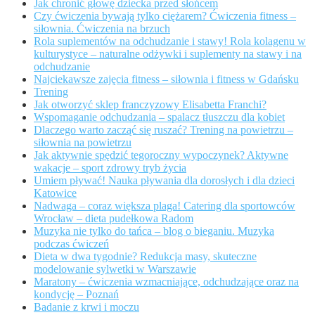
Jak chronić głowę dziecka przed słońcem
Czy ćwiczenia bywają tylko ciężarem? Ćwiczenia fitness –
siłownia. Ćwiczenia na brzuch
Rola suplementów na odchudzanie i stawy! Rola kolagenu w
kulturystyce – naturalne odżywki i suplementy na stawy i na
odchudzanie
Najciekawsze zajęcia fitness – siłownia i fitness w Gdańsku
Trening
Jak otworzyć sklep franczyzowy Elisabetta Franchi?
Wspomaganie odchudzania – spalacz tłuszczu dla kobiet
Dlaczego warto zacząć się ruszać? Trening na powietrzu –
siłownia na powietrzu
Jak aktywnie spędzić tegoroczny wypoczynek? Aktywne
wakacje – sport zdrowy tryb życia
Umiem pływać! Nauka pływania dla dorosłych i dla dzieci
Katowice
Nadwaga – coraz większa plaga! Catering dla sportowców
Wrocław – dieta pudełkowa Radom
Muzyka nie tylko do tańca – blog o bieganiu. Muzyka
podczas ćwiczeń
Dieta w dwa tygodnie? Redukcja masy, skuteczne
modelowanie sylwetki w Warszawie
Maratony – ćwiczenia wzmacniające, odchudzające oraz na
kondycję – Poznań
Badanie z krwi i moczu