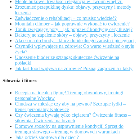
Meble bukowe: trwałość i elegancja w Twoim wnętrzu
Zrozumieć przepuklinę dysku: objawy, przyczyny i metody
leczenia
Zaświadczenie o rehabilitacji – co musisz wiedzieć?
Mountain climber – jak poprawnie wykonać to ćwiczenie?
Tonik zwężający pory – jak poprawić kondycję cery tłustej?
Bakteryjne zapalenie skóry – objawy, przyczyny i leczenie
Akcesoria do brody – klucz do idealnego zarostu i pielęgnacji
Czynniki wpływające na zdrowie: Co warto wiedzieć o stylu
życia?
Unoszenie bioder ze sztangą: skuteczne ćwiczenie na
pośladki
Jak fast food wpływa na zdrowie? Poznaj zagrożenia i fakty
Siłownia i fitness
Recepta na idealną figurę! Trening obwodowy, treningi
personalne Wrocław
Chudsza w miesiąc czy aby na pewno? Szczupłe łydki –
trener personalny Katowice
Czy ćwiczenia bywają tylko ciężarem? Ćwiczenia fitness –
siłownia. Ćwiczenia na brzuch
Domowe sposoby na usprawnienie kondycji! Sprzęt do
treningu siłowego – trening w domowych warunkach
Jaka odzież sportowa dla dzieci?