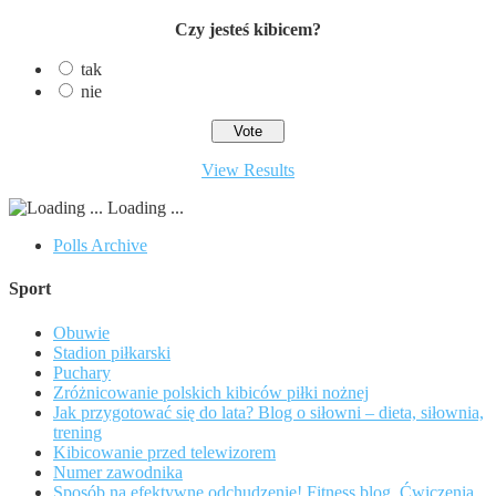
Czy jesteś kibicem?
tak
nie
View Results
Loading ...
Polls Archive
Sport
Obuwie
Stadion piłkarski
Puchary
Zróżnicowanie polskich kibiców piłki nożnej
Jak przygotować się do lata? Blog o siłowni – dieta, siłownia,
trening
Kibicowanie przed telewizorem
Numer zawodnika
Sposób na efektywne odchudzenie! Fitness blog. Ćwiczenia,