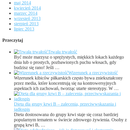
maj 2014
kwiecień 2014
marzec 2014
wrzesień 2013
sierpień 2013
lipiec 2013
Przeczytaj
Trwała trwałość
Być może marzysz o sprężystych, miękkich lokach każdego
dnia lub o prostych, pozbawionych puchu włosach, gdy
budzisz się rano! Jeśli …
Wizerunek a rzeczywistość
Wizerunek kibiców piłkarskich często bywa zniekształcony
przez media, które koncentrują się na kontrowersyjnych
aspektach ich zachowań, tworząc utarte stereotypy. W …
Dieta dla grupy krwi B – zalecenia, przeciwwskazania i
jadłospis
Dieta dostosowana do grupy krwi staje się coraz bardziej
popularnym tematem w świecie zdrowego żywienia. Osoby z
grupą krwi B, …