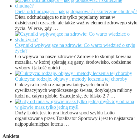
Dieta odchudzająca – jak ją dopasować i skutecznie chudnąć?
Dieta odchudzająca to nie tylko popularny temat w
dzisiejszych czasach, ale także ważny element zdrowego stylu
życia. W erze, gdy …
Czynniki wpływające na zdrowie: Co warto wiedzieć o stylu
życia?
Co wpływa na nasze zdrowie? Zdrowie to skomplikowana
mozaika, w której splatają się geny, środowisko, codzienne
wybory i jakość opieki …
Cukrzyca: rodzaje, objawy i metody leczenia tej choroby
Cukrzyca to jedna z najpoważniejszych chorób
cywilizacyjnych współczesnego świata, dotykająca miliony
ludzi na całym globie. Szacuje się, że blisko 2,7 …
Gdy od rana
w głowie masz tylko jedną myśl
Duży Lotek jest to gra liczbowa spod szyldu Lotto
organizowana przez Totalizator Sportowy i jest to najstarsza i
najpopularniejsza loteria …
Ankieta