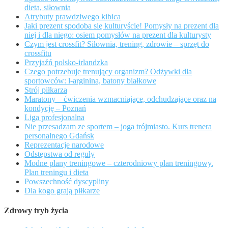
dieta, siłownia
Atrybuty prawdziwego kibica
Jaki prezent spodoba się kulturyście! Pomysły na prezent dla
niej i dla niego: osiem pomysłów na prezent dla kulturysty
Czym jest crossfit? Siłownia, trening, zdrowie – sprzęt do
crossfitu
Przyjaźń polsko-irlandzka
Czego potrzebuje trenujący organizm? Odżywki dla
sportowców: l-arginina, batony białkowe
Strój piłkarza
Maratony – ćwiczenia wzmacniające, odchudzające oraz na
kondycję – Poznań
Liga profesjonalna
Nie przesadzam ze sportem – joga trójmiasto. Kurs trenera
personalnego Gdańsk
Reprezentacje narodowe
Odstępstwa od reguły
Modne plany treningowe – czterodniowy plan treningowy.
Plan treningu i dieta
Powszechność dyscypliny
Dla kogo grają piłkarze
Zdrowy tryb życia