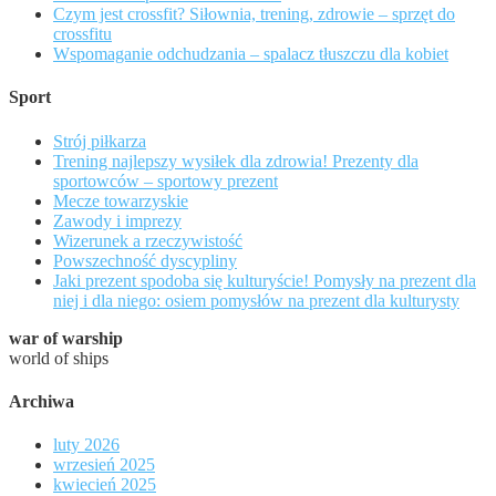
Czym jest crossfit? Siłownia, trening, zdrowie – sprzęt do
crossfitu
Wspomaganie odchudzania – spalacz tłuszczu dla kobiet
Sport
Strój piłkarza
Trening najlepszy wysiłek dla zdrowia! Prezenty dla
sportowców – sportowy prezent
Mecze towarzyskie
Zawody i imprezy
Wizerunek a rzeczywistość
Powszechność dyscypliny
Jaki prezent spodoba się kulturyście! Pomysły na prezent dla
niej i dla niego: osiem pomysłów na prezent dla kulturysty
war of warship
world of ships
Archiwa
luty 2026
wrzesień 2025
kwiecień 2025