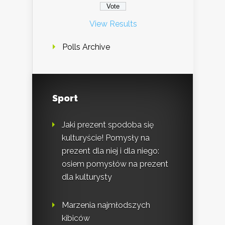
View Results
Polls Archive
Sport
Jaki prezent spodoba się
kulturyście! Pomysły na
prezent dla niej i dla niego:
osiem pomysłów na prezent
dla kulturysty
Marzenia najmłodszych
kibiców