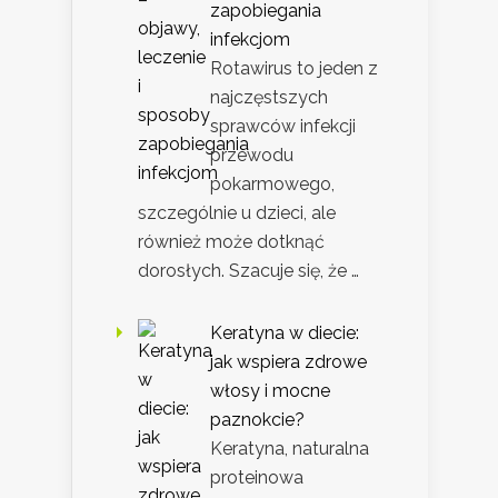
zapobiegania
infekcjom
Rotawirus to jeden z
najczęstszych
sprawców infekcji
przewodu
pokarmowego,
szczególnie u dzieci, ale
również może dotknąć
dorosłych. Szacuje się, że …
Keratyna w diecie:
jak wspiera zdrowe
włosy i mocne
paznokcie?
Keratyna, naturalna
proteinowa