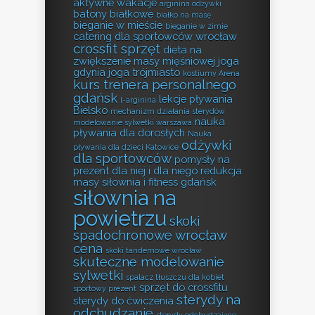
aktywne wakacje
arginina odżywki
batony białkowe
białko na masę
bieganie w mieście
bieganie w zimie
catering dla sportowców wrocław
crossfit sprzęt
dieta na
zwiększenie masy mięśniowej
joga
gdynia
joga trójmiasto
kostiumy Arena
kurs trenera personalnego
gdańsk
lekcje pływania
l-arginina
Bielsko
mechanizm działania sterydów
nauka
modelowanie sylwetki warszawa
pływania dla dorosłych
Nauka
odżywki
pływania dla dzieci Katowice
dla sportowców
pomysły na
prezent dla niej i dla niego
redukcja
masy
siłownia i fitness gdańsk
siłownia na
powietrzu
skoki
spadochronowe wrocław
cena
skoki tandemowe wrocław
skuteczne modelowanie
sylwetki
spalacz tłuszczu dla kobiet
sprzęt do crossfitu
sportowy prezent
sterydy na
sterydy do ćwiczenia
odchudzanie