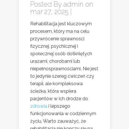
Posted By
admin
on
mar 27, 2025 |
Rehabilitacja jest kluczowym
procesem, który ma na celu
przywrócenie sprawności
fizycznej, psychicznej i
społecznej osób dotkniętych
urazami, chorobami lub
niepełnosprawnościami. Nie jest
to jedynie szereg ćwiczeń czy
terapii, ale kompleksowa
ścieżka, która wspiera
pacjentów w ich drodze do
zdrowia
i lepszego
funkcjonowania w codziennym
życiu. Warto zauważyć, że
rehabilitacja nie kończy się na