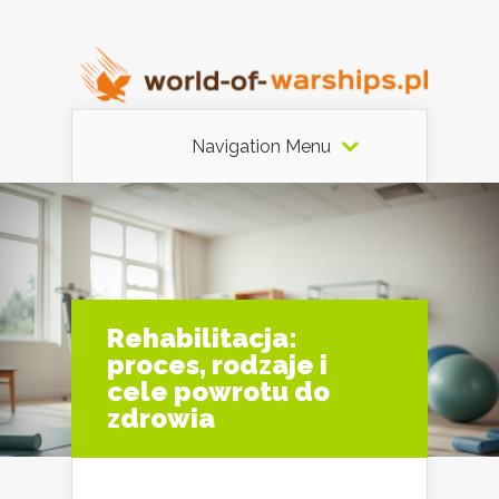
Navigation Menu
Rehabilitacja:
proces, rodzaje i
cele powrotu do
zdrowia