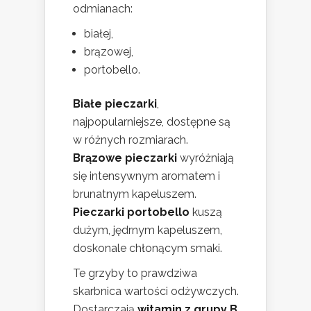
odmianach:
białej,
brązowej,
portobello.
Białe pieczarki
,
najpopularniejsze, dostępne są
w różnych rozmiarach.
Brązowe pieczarki
wyróżniają
się intensywnym aromatem i
brunatnym kapeluszem.
Pieczarki portobello
kuszą
dużym, jędrnym kapeluszem,
doskonale chłonącym smaki.
Te grzyby to prawdziwa
skarbnica wartości odżywczych.
Dostarczają
witamin z grupy B