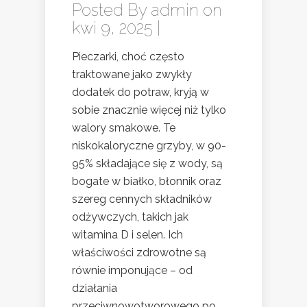
Posted By
admin
on
kwi 9, 2025 |
Pieczarki, choć często
traktowane jako zwykły
dodatek do potraw, kryją w
sobie znacznie więcej niż tylko
walory smakowe. Te
niskokaloryczne grzyby, w 90-
95% składające się z wody, są
bogate w białko, błonnik oraz
szereg cennych składników
odżywczych, takich jak
witamina D i selen. Ich
właściwości zdrowotne są
równie imponujące – od
działania
przeciwnowotworowego po