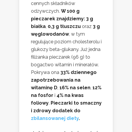
cennych składników
odżywczych.
W 100 g
pieczarek znajdziemy:
3 g
białka
,
0,3 g tłuszczu
oraz
3 g
węglowodanów
, w tym
regulujące poziom cholesterolu i
glukozy beta-glukany. Już jedna
filiżanka pieczarek (96 g) to
bogactwo witamin i minerałów.
Pokrywa ona
33% dziennego
zapotrzebowania na
witaminę D
,
16% na selen
,
12%
na fosfor
i
4% na kwas
foliowy
.
Pieczarki to smaczny
i zdrowy dodatek do
zbilansowanej diety
.