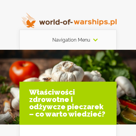
Navigation Menu
Właściwości
zdrowotne i
odżywcze pieczarek
– co warto wiedzieć?