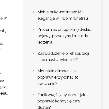
Meble bukowe: trwałość i
lę w
elegancja w Twoim wnętrzu
Zrozumieć przepuklinę dysku:
enty
objawy, przyczyny i metody
leczenia
ad
!
Zaświadczenie o rehabilitacji
– co musisz wiedzieć?
Mountain climber – jak
m
poprawnie wykonać to
ce
–
ćwiczenie?
sie,
cesu
Tonik zwężający pory – jak
poprawić kondycję cery
tłustej?