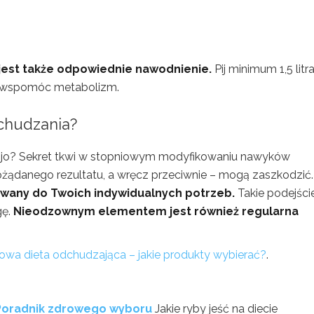
jest także odpowiednie nawodnienie.
Pij minimum 1,5 litr
i wspomóc metabolizm.
dchudzania?
 jojo? Sekret tkwi w stopniowym modyfikowaniu nawyków
ożądanego rezultatu, a wręcz przeciwnie – mogą zaszkodzić.
owany do Twoich indywidualnych potrzeb.
Takie podejści
gę.
Nieodzownym elementem jest również regularna
owa dieta odchudzająca – jakie produkty wybierać?
.
? Poradnik zdrowego wyboru
Jakie ryby jeść na diecie