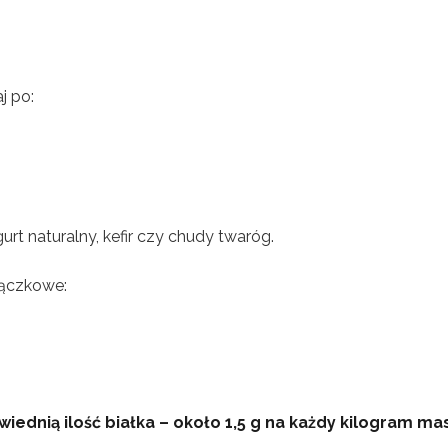
j po:
ogurt naturalny, kefir czy chudy twaróg.
rączkowe:
ednią ilość białka – około 1,5 g na każdy kilogram ma