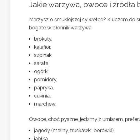
Jakie warzywa, owoce i źródła b
Marzysz o smuklejszej sylwetce? Kluczem do s
bogate w błonnik warzywa.
brokuły,
kalafior,
szpinak,
sałata,
ogórki,
pomidory,
papryka,
cukinia,
marchew.
Owoce, choć pyszne, jedzmy z umiarem, preferu
jagody (maliny, truskawki, borówki),
jabłka,