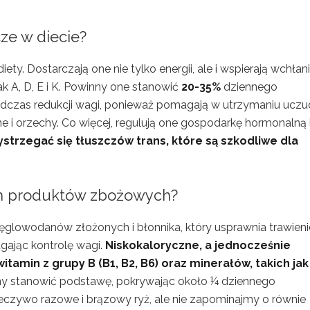
ze w diecie?
ty. Dostarczają one nie tylko energii, ale i wspierają wchłan
k A, D, E i K. Powinny one stanowić
20-35%
dziennego
dczas redukcji wagi, ponieważ pomagają w utrzymaniu uczu
ne i orzechy. Co więcej, regulują one gospodarkę hormonalną 
strzegać się tłuszczów trans, które są szkodliwe dla
ych produktów zbożowych?
ęglowodanów złożonych i błonnika, który usprawnia trawienie
gając kontrolę wagi.
Niskokaloryczne, a jednocześnie
tamin z grupy B (B1, B2, B6) oraz minerałów, takich jak
ny stanowić podstawę, pokrywając około ¼ dziennego
eczywo razowe i brązowy ryż, ale nie zapominajmy o równie