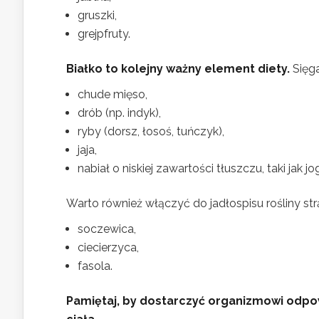
gruszki,
grejpfruty.
Białko to kolejny ważny element diety.
Sięga
chude mięso,
drób (np. indyk),
ryby (dorsz, łosoś, tuńczyk),
jaja,
nabiał o niskiej zawartości tłuszczu, taki jak j
Warto również włączyć do jadłospisu rośliny st
soczewica,
ciecierzyca,
fasola.
Pamiętaj, by dostarczyć organizmowi odpowi