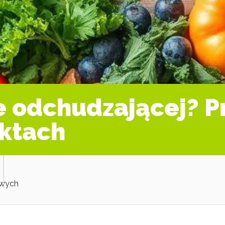
ie odchudzającej? 
ktach
owych