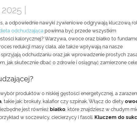
 2025 |
as, a odpowiednie nawyki żywieniowe odgrywają kluczową ro
dieta odchudzająca
powinna być przede wszystkim
gęstości kalorycznej? Warzywa, owoce oraz białko to fundam
proces redukcji masy ciała, ale także wpływają na nasze
 sprzyjają odchudzaniu oraz jak wprowadzenie prostych zas
, jak skutecznie dbać o zdrowie i osiągnąć zamierzone cele
udzającej
?
wybór produktów o niskiej gęstości energetycznej, a zaraze
a
, takie jak: brokuły, kalafior czy szpinak. Włącz do diety
owo
 Niezbędne jest również
białko
, które znajdziesz w chudym mię
przykład w soczewicy, ciecierzycy i fasoli.
Kluczem do suk