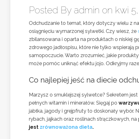
Posted By
admin
on kwi 5,
Odchudzanie to temat, który dotyczy wielu z n
osiągnięciu wymarzonej sylwetki. Czy wiesz, że
zbilansowana i oparta na produktach o niskiej 
zdrowego jadłospisu, które nie tylko wspierają 
samopoczucie. Warto zrozumieć, jakie produkty
może pomóc uniknąć efektu jojo. Odkryjmy razem
Co najlepiej jeść na
diecie odch
Marzysz o smuklejszej sylwetce? Sekretem jest 
pełnych witamin i minerałów. Sięgaj po
warzyw
jabłka, jagody i grejpfruty to doskonały wybór.
rybach, jajkach oraz roślinach strączkowych, na 
jest
zrównoważona dieta
.