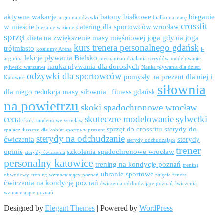
aktywne wakacje
batony białkowe
bieganie
arginina odżywki
białko na masę
crossfit
w mieście
catering dla sportowców wrocław
bieganie w zimie
sprzęt
dieta na zwiększenie masy mięśniowej
joga gdynia
joga
kurs trenera personalnego gdańsk
trójmiasto
kostiumy Arena
l-
lekcje pływania Bielsko
arginina
mechanizm działania sterydów
modelowanie
nauka pływania dla dorosłych
sylwetki warszawa
Nauka pływania dla dzieci
odżywki dla sportowców
pomysły na prezent dla niej i
Katowice
siłownia
dla niego
redukcja masy
siłownia i fitness gdańsk
na powietrzu
skoki spadochronowe wrocław
cena
skuteczne modelowanie sylwetki
skoki tandemowe wrocław
sprzęt do crossfitu
sterydy do
spalacz tłuszczu dla kobiet
sportowy prezent
sterydy na odchudzanie
ćwiczenia
sterydy
sterydy odchudzające
trener
opinie
szkolenia spadochronowe wrocław
sterydy ćwiczenia
personalny katowice
trening na kondycję poznań
trening
ubranie sportowe
obwodowy
trening wzmacniający poznań
zajęcia fitness
ćwiczenia na kondycję poznań
ćwiczenia odchudzające poznań
ćwiczenia
wzmacniające poznań
Designed by
Elegant Themes
| Powered by
WordPress