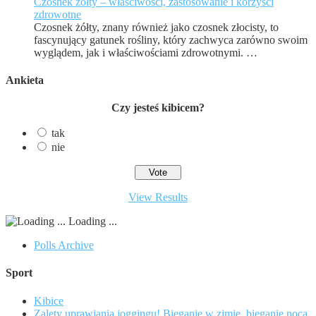
Czosnek żółty – właściwości, zastosowanie i korzyści
zdrowotne
Czosnek żółty, znany również jako czosnek złocisty, to
fascynujący gatunek rośliny, który zachwyca zarówno swoim
wyglądem, jak i właściwościami zdrowotnymi. …
Ankieta
Czy jesteś kibicem?
tak
nie
View Results
Loading ...
Polls Archive
Sport
Kibice
Zalety uprawiania joggingu! Bieganie w zimie, bieganie nocą