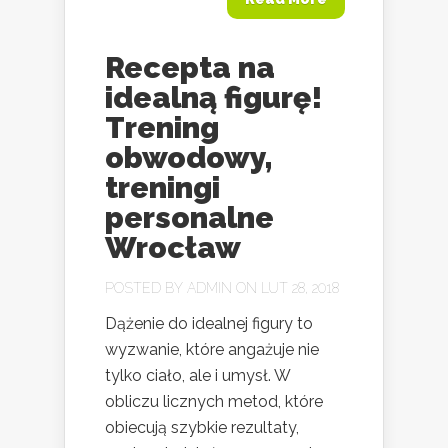
Recepta na
idealną figurę!
Trening
obwodowy,
treningi
personalne
Wrocław
POSTED BY
ADMIN
ON LUT 28, 2018
Dążenie do idealnej figury to
wyzwanie, które angażuje nie
tylko ciało, ale i umysł. W
obliczu licznych metod, które
obiecują szybkie rezultaty,