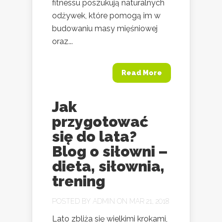
fitnessu poszukują naturalnych
odżywek, które pomogą im w
budowaniu masy mięśniowej
oraz...
Read More
Jak
przygotować
się do lata?
Blog o siłowni –
dieta, siłownia,
trening
POSTED BY
ADMIN
ON MAR 21, 2018
Lato zbliża się wielkimi krokami,