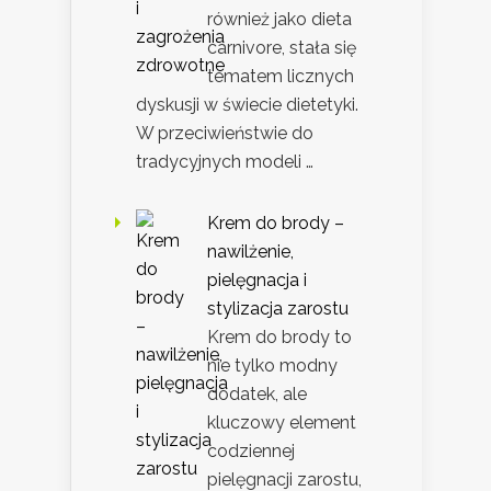
również jako dieta
carnivore, stała się
tematem licznych
dyskusji w świecie dietetyki.
W przeciwieństwie do
tradycyjnych modeli …
Krem do brody –
nawilżenie,
pielęgnacja i
stylizacja zarostu
Krem do brody to
nie tylko modny
dodatek, ale
kluczowy element
codziennej
pielęgnacji zarostu,