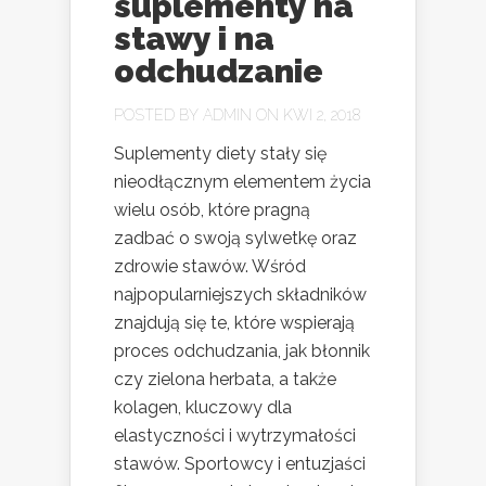
suplementy na
stawy i na
odchudzanie
POSTED BY
ADMIN
ON KWI 2, 2018
Suplementy diety stały się
nieodłącznym elementem życia
wielu osób, które pragną
zadbać o swoją sylwetkę oraz
zdrowie stawów. Wśród
najpopularniejszych składników
znajdują się te, które wspierają
proces odchudzania, jak błonnik
czy zielona herbata, a także
kolagen, kluczowy dla
elastyczności i wytrzymałości
stawów. Sportowcy i entuzjaści