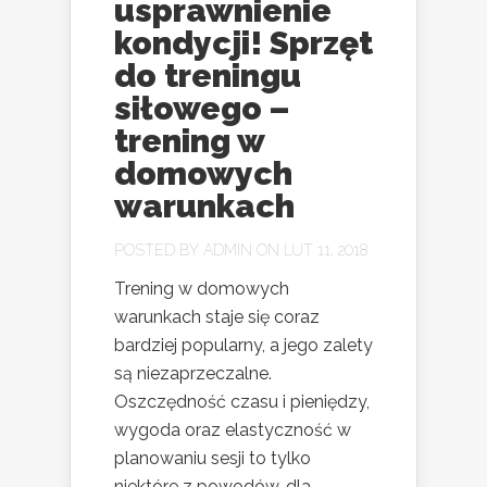
usprawnienie
kondycji! Sprzęt
do treningu
siłowego –
trening w
domowych
warunkach
POSTED BY
ADMIN
ON LUT 11, 2018
Trening w domowych
warunkach staje się coraz
bardziej popularny, a jego zalety
są niezaprzeczalne.
Oszczędność czasu i pieniędzy,
wygoda oraz elastyczność w
planowaniu sesji to tylko
niektóre z powodów, dla