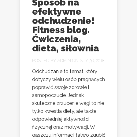
Sposób na
efektywne
odchudzenie!
Fitness blog.
Ćwiczenia,
dieta, siłownia
POSTED BY
ADMIN
ON STY 30, 2018
Odchudzanie to temat, który
dotyczy wielu osób pragnących
poprawić swoje zdrowie i
samopoczucie. Jednak
skuteczne zrzucenie wagi to nie
tylko kwestia diety, ale także
odpowiedniej aktywności
fizycznej oraz motywacji. W
gąszczu informacji łatwo zgubić