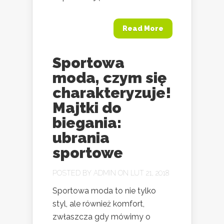
Read More
Sportowa
moda, czym się
charakteryzuje!
Majtki do
biegania:
ubrania
sportowe
POSTED BY
ADMIN
ON LUT 21, 2018
Sportowa moda to nie tylko
styl, ale również komfort,
zwłaszcza gdy mówimy o