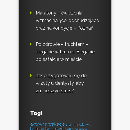
Maratony – ćwiczenia
wzmacniające, odchudzające
oraz na kondycję – Poznań
Po zdrowie – truchtem –
bieganie w terenie. Bieganie
po asfalcie w mieście
Jak przygotować się do
wizyty u dentysty, aby
zmniejszyć stres?
Tagi
aktywne wakacje
arginina odżywki
batony białkowe
białko na masę