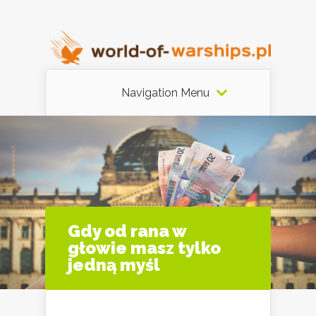
Navigation Menu
Gdy od rana w
głowie masz tylko
jedną myśl