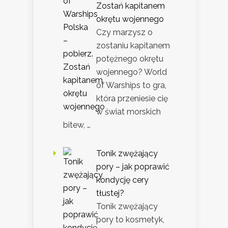
Zostań kapitanem
okrętu wojennego
Czy marzysz o
zostaniu kapitanem
potężnego okrętu
wojennego? World
of Warships to gra,
która przeniesie cię
w świat morskich
bitew, …
Tonik zwężający
pory – jak poprawić
kondycję cery
tłustej?
Tonik zwężający
pory to kosmetyk,