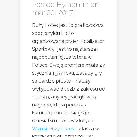
Posted By
admin
on
mar 20, 2017 |
Duży Lotek jest to gra liczbowa
spod szyldu Lotto
organizowana przez Totalizator
Sportowy i jest to najstarsza i
najpopularniejsza loteria w
Polsce. Swoją premierę miała 27
stycznia 1957 roku. Zasady gry
są bardzo proste – należy
wytypować 6 liczb z zakresu od
1 do 49, aby wygrać główną
nagrodę, która podczas
kumulacji może osiągnąć
dziesiątki milionów złotych.
Wyniki Duży Lotek
ogłasza w
każdy wtorek, czwartek i w