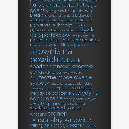
kostiumy Arena
kurs trenera personalnego
gdańsk
lekcje pływania
l-arginina
Bielsko
mechanizm działania sterydów
nauka
modelowanie sylwetki warszawa
pływania dla dorosłych
Nauka
odżywki
pływania dla dzieci Katowice
dla sportowców
pomysły na
prezent dla niej i dla niego
redukcja
masy
siłownia i fitness gdańsk
siłownia na
powietrzu
skoki
spadochronowe wrocław
cena
skoki tandemowe wrocław
skuteczne modelowanie
sylwetki
spalacz tłuszczu dla kobiet
sprzęt do crossfitu
sportowy prezent
sterydy na
sterydy do ćwiczenia
odchudzanie
sterydy odchudzające
sterydy opinie
sterydy ćwiczenia
szkolenia spadochronowe
trener
wrocław
personalny katowice
trening na kondycję poznań
trening