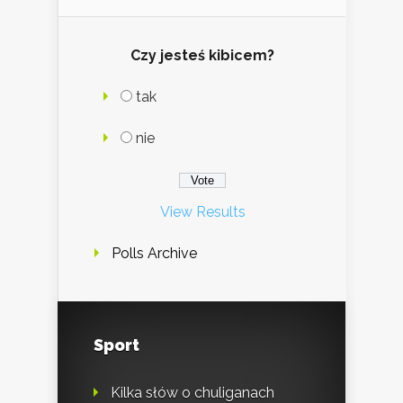
Czy jesteś kibicem?
tak
nie
View Results
Polls Archive
Sport
Kilka słów o chuliganach