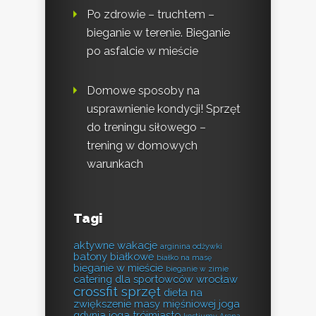
Po zdrowie – truchtem –
bieganie w terenie. Bieganie
po asfalcie w mieście
Domowe sposoby na
usprawnienie kondycji! Sprzęt
do treningu siłowego –
trening w domowych
warunkach
Tagi
aktywne wakacje
arginina odżywki
batony białkowe
białko na masę
bieganie w mieście
bieganie w zimie
catering dla sportowców wrocław
crossfit sprzęt
dieta na
zwiększenie masy mięśniowej
joga
gdynia
joga trójmiasto