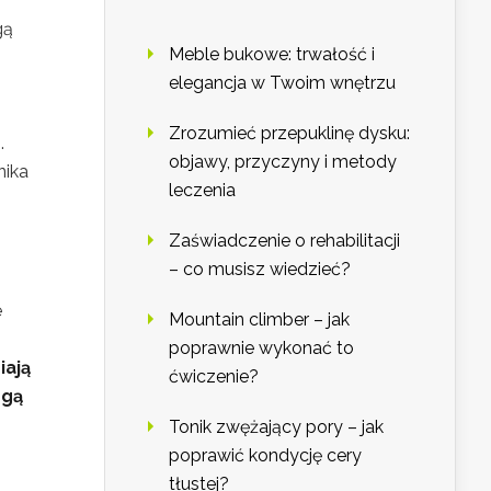
gą
Meble bukowe: trwałość i
elegancja w Twoim wnętrzu
Zrozumieć przepuklinę dysku:
.
objawy, przyczyny i metody
nika
leczenia
Zaświadczenie o rehabilitacji
– co musisz wiedzieć?
e
Mountain climber – jak
poprawnie wykonać to
iają
ćwiczenie?
ogą
Tonik zwężający pory – jak
poprawić kondycję cery
tłustej?