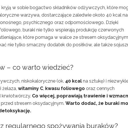
ie, kryją w sobie bogactwo składników odżywczych, które mo
loryczne warzywa, dostarczające zaledwie około 40 kcal na
ionośnego, psychicznego oraz odpornościowego. Dzięki
foliowego, buraki nie tylko wspierają produkcję czerwonych
wutleniające, które pomaga w walce ze stresem oksydacyjnym
ć nie tylko smaczny dodatek do posiłków, ale także sojusz
 – co warto wiedzieć?
wczych, niskokaloryczne (ok.
40 kcal
na sztukę) i niezwykl
i żelaza,
witaminy C
,
kwasu foliowego
oraz cennych
d krwiotwórczy.
Co więcej, poprawiają trawienie i wzmacn
ą przed stresem oksydacyjnym.
Warto dodać, że buraki m
etoksykację.
ą z regularnego spożywania buraków?