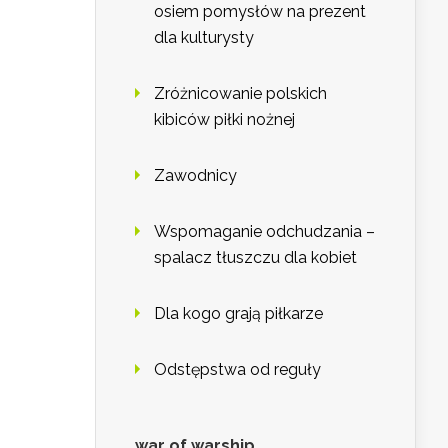
osiem pomysłów na prezent
dla kulturysty
Zróżnicowanie polskich
kibiców piłki nożnej
Zawodnicy
Wspomaganie odchudzania –
spalacz tłuszczu dla kobiet
Dla kogo grają piłkarze
Odstępstwa od reguły
war of warship