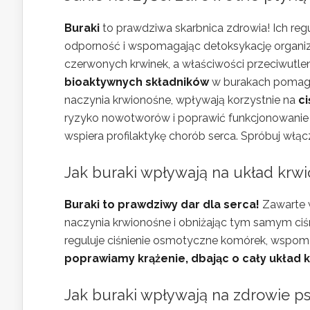
Buraki
to prawdziwa skarbnica zdrowia! Ich reg
odporność i wspomagając detoksykację organ
czerwonych krwinek, a właściwości przeciwutlen
bioaktywnych składników
w burakach pomag
naczynia krwionośne, wpływają korzystnie na
ci
ryzyko nowotworów i poprawić funkcjonowanie 
wspiera profilaktykę chorób serca. Spróbuj włąc
Jak buraki wpływają na układ krwio
Buraki to prawdziwy dar dla serca!
Zawarte w
naczynia krwionośne i obniżając tym samym ciśn
reguluje ciśnienie osmotyczne komórek, wspoma
poprawiamy krążenie, dbając o cały układ 
Jak buraki wpływają na zdrowie p