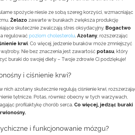
ularne spożycie niesie ze sobą szereg korzyści, wzmacniając
izmu.
Żelazo
zawarte w burakach zwiększa produkcję
iające skutecznie zwalczają stres oksydacyjny.
Bogactwo
a regulować
poziom cholesterolu
.
Azotany
, rozszerzając
śnienie krwi
. Co więcej, jedzenie buraków może zmniejszyć
wątroby. Nie bez znaczenia jest zawartość
potasu
, który
zyć buraki do swojej diety – Twoje zdrowie Ci podziękuje!
nośny i ciśnienie krwi?
 nich azotany skutecznie regulują ciśnienie krwi, rozszerzają
ienie tętnicze. Potas, również obecny w tych warzywach,
gając profilaktykę chorób serca.
Co więcej, jedząc buraki
krwionośny.
sychiczne i funkcjonowanie mózgu?