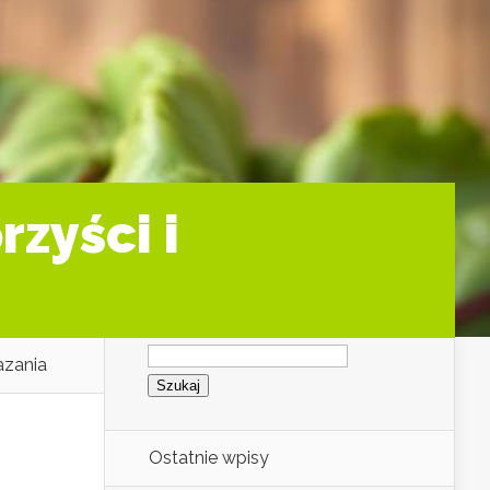
zyści i
Szukaj:
azania
Ostatnie wpisy