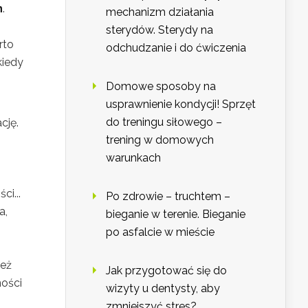
h
.
mechanizm działania
sterydów. Sterydy na
rto
odchudzanie i do ćwiczenia
kiedy
Domowe sposoby na
usprawnienie kondycji! Sprzęt
do treningu siłowego –
cję.
trening w domowych
warunkach
i...
Po zdrowie – truchtem –
a,
bieganie w terenie. Bieganie
po asfalcie w mieście
ież
Jak przygotować się do
ności
wizyty u dentysty, aby
zmniejszyć stres?