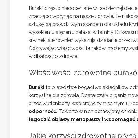
Buraki, często niedoceniane w codziennej diec
znacząco wpłynąć na nasze zdrowie. Te niskoka
sztukę, są prawdziwym skarbem dla układu krw
wysokiemu stężeniu żelaza, witaminy C i kwasu 
krwinek, ale również wykazują działanie przeci
Odkrywając właściwości buraków, możemy zyska
w dbałości o zdrowie.
Właściwości zdrowotne buraków
Buraki
to prawdziwe bogactwo składników odży
korzystne dla zdrowia. Dostarczają organizmow
przeciwutleniaczy, wspierając tym samym ukła
odporność.
Zawarte w nich betacyjany chroni
łagodzić objawy menopauzy i wspomagać d
Jakie korzyści zdrowotne płyn