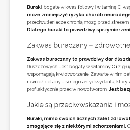
Buraki
, bogate w kwas foliowy i witaminę C, ws
może zmniejszyć ryzyko chorób neurodegen
przeciwutleniacze chronią mózg przed stresem
Dlatego buraki to prawdziwy sprzymierzen
Zakwas buraczany – zdrowotne 
Zakwas buraczany to prawdziwy dar dla zd
tłuszczowych. Jest bogaty w witaminy C i z grup
wspomagają krwiotworzenie. Zawarte w nim betala
również betainy – silnego antyoksydantu, któ
profilaktycznie przeciw nowotworom.
Jest bez
Jakie są przeciwwskazania i mo
Buraki, mimo swoich licznych zalet zdrow
zmagające się z niektórymi schorzeniami.
O