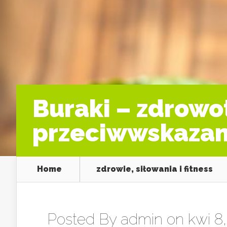
Buraki – zdrowot
przeciwwskazan
Home
zdrowie, siłowania i fitness
Posted By
admin
on kwi 8,