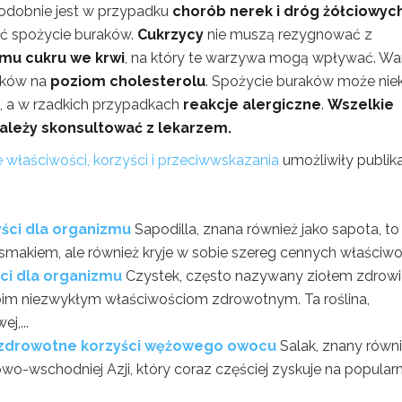
odobnie jest w przypadku
chorób nerek i dróg żółciowyc
ć spożycie buraków.
Cukrzycy
nie muszą rezygnować z
mu cukru we krwi
, na który te warzywa mogą wpływać. Wa
aków na
poziom cholesterolu
. Spożycie buraków może nie
, a w rzadkich przypadkach
reakcje alergiczne
.
Wszelkie
ależy skonsultować z lekarzem.
 właściwości, korzyści i przeciwwskazania
umożliwiły publika
yści dla organizmu
Sapodilla, znana również jako sapota, to
makiem, ale również kryje w sobie szereg cennych właściwośc
ści dla organizmu
Czystek, często nazywany ziołem zdrowi
oim niezwykłym właściwościom zdrowotnym. Ta roślina,
,...
 i zdrowotne korzyści wężowego owocu
Salak, znany równ
o-wschodniej Azji, który coraz częściej zyskuje na popular