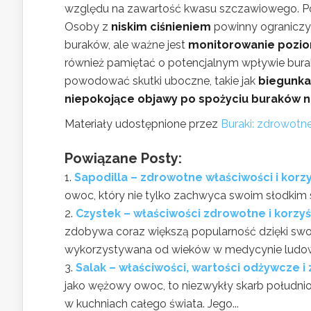
względu na zawartość kwasu szczawiowego. P
Osoby z
niskim ciśnieniem
powinny ograniczy
buraków, ale ważne jest
monitorowanie pozio
również pamiętać o potencjalnym wpływie bur
powodować skutki uboczne, takie jak
biegunka
niepokojące objawy po spożyciu buraków n
Materiały udostępnione przez
Buraki: zdrowotne
Powiązane Posty:
Sapodilla – zdrowotne właściwości i korz
owoc, który nie tylko zachwyca swoim słodkim s
Czystek – właściwości zdrowotne i korzy
zdobywa coraz większą popularność dzięki sw
wykorzystywana od wieków w medycynie ludowej
Salak – właściwości, wartości odżywcze
jako wężowy owoc, to niezwykły skarb południow
w kuchniach całego świata. Jego...