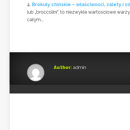
Brokuły chińskie – właściwości, zalety i 
lub „broccolini”, to niezwykle wartościowe war
całym...
Author:
admin