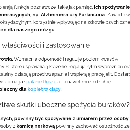
pierają funkcje poznawcze, takie jak pamięć.
Ich spożywanie
eracyjnych, np. Alzheimera czy Parkinsona.
Zawarte w
 oksydacyjnym, korzystnie wpływając na zdrowie psychiczne
iec dla naszego mózgu.
właściwości i zastosowanie
rowia.
Wzmacnia odporność i reguluje poziom kwasów
y B, które usprawniają krążenie, regulują rytm wypróżnień or
iny działają przeciwzapalnie i wspierają pracę jelit. Dostar
ry wspomaga
spalanie tłuszczu
, a nawet może działać
pieczny dla
kobiet w ciąży
.
żliwe skutki uboczne spożycia buraków?
otnych, powinny być spożywane z umiarem przez osoby
soby z
kamicą nerkową
powinny zachować ostrożność ze